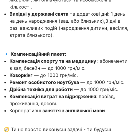
кiлькостi.
Вихідні у державні свята
та додаткові дні: 1 день
на день народження (ваш або близьких),3 дні в
разі важливих подій (народження дитини, весілля,
втрата близького).
🔹 Компенсаційний пакет:
Компенсація спорту та на медицину
: абонементи
в зал, басейн — до 1000 грн/міс.
Коворкінг
— до 1000 грн/міс.
Ремонт особистого ноутбука
— до 1000 грн/міс.
Дрібна техніка для роботи
— до 1000 грн/міс.
Компенсація витрат на відрядження
: проїзд,
проживання, добові.
Корпоративні
заняття з англійської мови
🧭 Ти не просто виконуєш задачі - ти будуєш