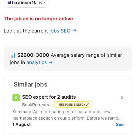
Ukrainian
Native
The job ad is no longer active
Look at the current
jobs SEO →
📊
$2000-3000
Average salary range of similar
jobs in
analytics →
Similar jobs
SEO expert for 2 audits
$
BookRetreats
RESPONDS QUICKLY
Summary We're preparing to roll out a brand-new
marketplace section on our platform. Before we remove
the staging gates, open up indexing, and kick off a...
1 August
See