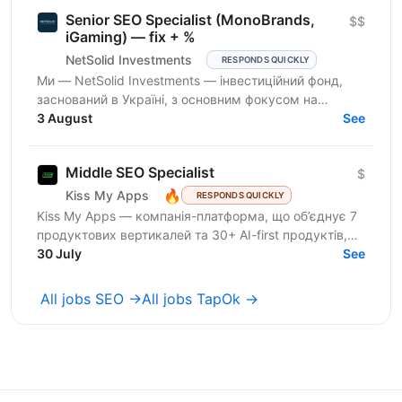
Senior SEO Specialist (MonoBrands,
$$
iGaming) — fix + %
NetSolid Investments
RESPONDS QUICKLY
Ми — NetSolid Investments — інвестиційний фонд,
заснований в Україні, з основним фокусом на
SMART-інвестиції. Наша екосистема — це простір,
3 August
See
де ви зможете...
Middle SEO Specialist
$
🔥
Kiss My Apps
RESPONDS QUICKLY
Kiss My Apps — компанія-платформа, що об’єднує 7
продуктових вертикалей та 30+ AI-first продуктів,
100+ мільйонів користувачів, власну екосистему...
30 July
See
All jobs SEO →
All jobs TapOk →