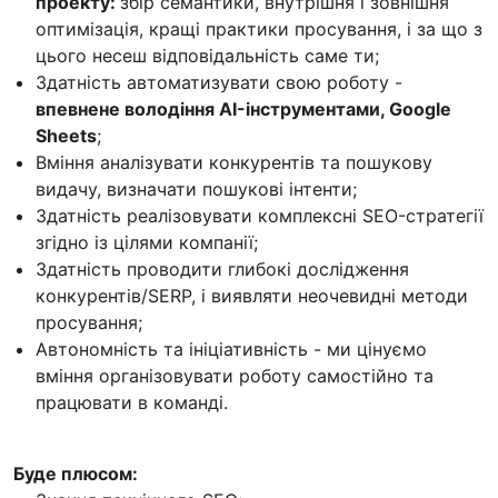
проекту:
збір семантики, внутрішня і зовнішня
оптимізація, кращі практики просування, і за що з
цього несеш відповідальність саме ти;
Здатність автоматизувати свою роботу -
впевнене володіння AI-інструментами, Google
Sheets
;
Вміння аналізувати конкурентів та пошукову
видачу, визначати пошукові інтенти;
Здатність реалізовувати комплексні SEO-стратегії
згідно із цілями компанії;
Здатність проводити глибокі дослідження
конкурентів/SERP, і виявляти неочевидні методи
просування;
Автономність та ініціативність - ми цінуємо
вміння організовувати роботу самостійно та
працювати в команді.
Буде плюсом: