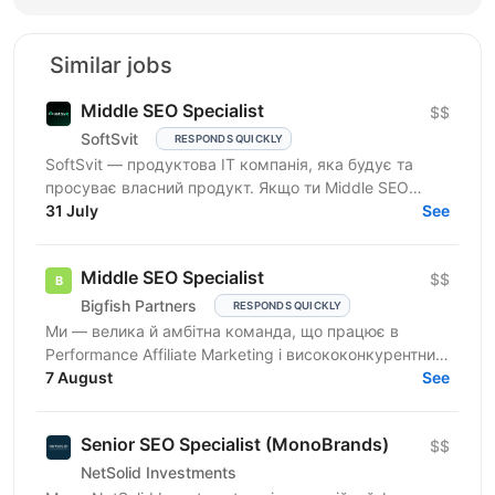
Similar jobs
Middle SEO Specialist
$$
SoftSvit
RESPONDS QUICKLY
SoftSvit — продуктова IT компанія, яка будує та
просуває власний продукт. Якщо ти Middle SEO
Specialist і шукаєш місце, де можна реально
31 July
See
впливати на ріст —...
Middle SEO Specialist
$$
Bigfish Partners
RESPONDS QUICKLY
Ми — велика й амбітна команда, що працює в
Performance Affiliate Marketing і висококонкурентних
нішах на Tier 1-3 ринках. Ми швидко розвиваємося
7 August
See
та...
Senior SEO Specialist (MonoBrands)
$$
NetSolid Investments