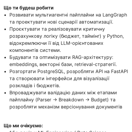
Що ти будеш робити
Розвивати мультиагентні пайплайни на LangGraph
та проектувати нові сценарії автоматизації.
Проєктувати та реалізовувати критичну
розрахункову логіку (бюджет, таймінг) у Python,
відокремлюючи її від LLM-орієнтованих
компонентів системи.
Будувати та оптимізувати RAG-архітектуру:
embeddings, векторні бази, retrieval-стратегії.
Розгортати PostgreSQL, розробляти API на FastAPI
та створювати інтерфейси для візуалізації
розкладів і бюджетів.
Впроваджувати валідацію даних між етапами
пайплайну (Parser → Breakdown → Budget) та
розробляти механізм версіонування документів
Що ми очікуємо: