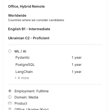
Office, Hybrid Remote
Worldwide
Countries where we consider candidates
English B1 - Intermediate
Ukrainian C2 - Proficient
ML / AI
Pydantic
1 year
PostgreSQL
1 year
LangChain
1 year
+ 4 more
Employment: Fulltime
Domain: Media
Product
Office:
Ukraine
(Kyiv)