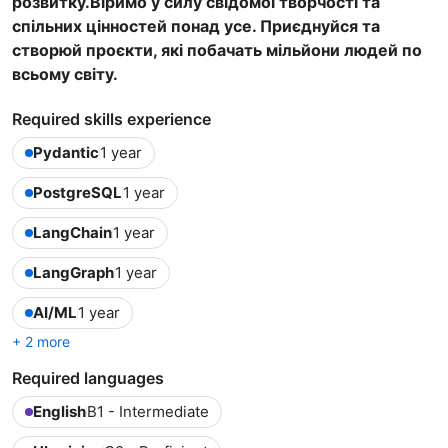
розвитку.Віримо у силу свідомої творчості та
спільних цінностей понад усе. Приєднуйся та
створюй проєкти, які побачать мільйони людей по
всьому світу.
Required skills experience
Pydantic
1 year
PostgreSQL
1 year
LangChain
1 year
LangGraph
1 year
AI/ML
1 year
+ 2 more
Required languages
English
B1 - Intermediate