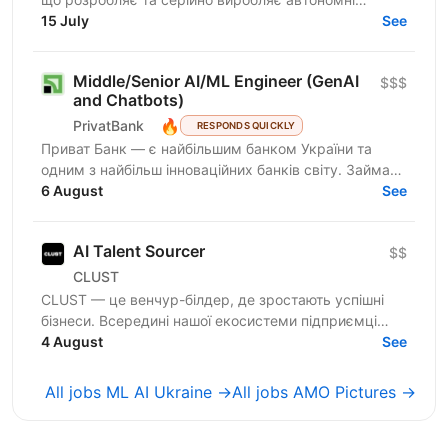
системи для роботи в реальних бойових умовах для
15 July
See
понад 200...
Middle/Senior AI/ML Engineer (GenAI
$$$
and Chatbots)
🔥
PrivatBank
RESPONDS QUICKLY
Приват Банк — є найбільшим банком України та
одним з найбільш інноваційних банків світу. Займає
лідируючі позиції за всіма фінансовими показниками
6 August
See
в галузі...
AI Talent Sourcer
$$
CLUST
CLUST — це венчур-білдер, де зростають успішні
бізнеси. Всередині нашої екосистеми підприємці
запускають і масштабують проєкти, а профільні
4 August
See
фахівці...
All jobs ML AI Ukraine →
All jobs AMO Pictures →