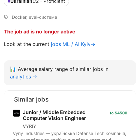
Ukrainian
C2 - Proficient
Docker, eval-система
The job ad is no longer active
Look at the current
jobs ML / AI Kyiv→
📊
Average salary range of similar jobs in
analytics →
Similar jobs
Junior / Middle Embedded
to $4500
Computer Vision Engineer
VYRIY
Vyriy Industries — українська Defense Tech компанія,
що розробляє та серійно виробляє автономні