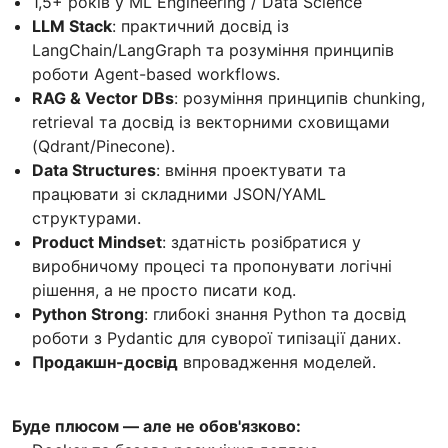
1,5+ років у ML Engineering / Data Science
LLM Stack
: практичний досвід із
LangChain/LangGraph та розуміння принципів
роботи Agent-based workflows.
RAG & Vector DBs
: розуміння принципів chunking,
retrieval та досвід із векторними сховищами
(Qdrant/Pinecone).
Data Structures
: вміння проектувати та
працювати зі складними JSON/YAML
структурами.
Product Mindset
: здатність розібратися у
виробничому процесі та пропонувати логічні
рішення, а не просто писати код.
Python Strong
: глибокі знання Python та досвід
роботи з Pydantic для суворої типізації даних.
Продакшн-досвід
впровадження моделей.
Буде плюсом — але не обов'язково: