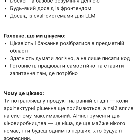
Docker та базове розуміння деплою
Будь-який досвід із фронтендом
Досвід із eval-системами для LLM
Головне, що ми цінуємо:
Цікавість і бажання розібратися в предметній
області
Здатність думати логічно, а не лише писати код
Готовність працювати самостійно та ставити
запитання там, де потрібно
Чому це цікаво:
Ти потрапляєш у продукт на ранній стадії — коли
архітектурні рішення ще приймаються, а твій вплив
на систему максимальний. AI-інструменти для
кіновиробництва — це ніша, де ще майже нікого
немає, і ти будеш одним із перших, хто будує її
зсередини.