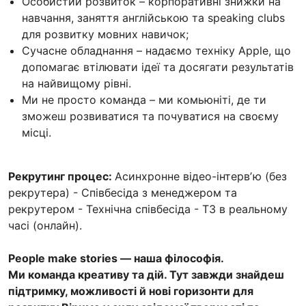
Особистий розвиток – корпоративні знижки на
навчання, заняття англійською та speaking clubs
для розвитку мовних навичок;
Сучасне обладнання – надаємо техніку Apple, що
допомагає втілювати ідеї та досягати результатів
на найвищому рівні.
Ми не просто команда – ми комьюніті, де ти
зможеш розвиватися та почуватися на своєму
місці.
Рекрутинг процес:
Асинхронне відео-інтервʼю (без
рекрутера) - Співбесіда з менеджером та
рекрутером - Технічна співбесіда - ТЗ в реальному
часі (онлайн).
People make stories — наша філософія.
Ми команда креативу та дій. Тут завжди знайдеш
підтримку, можливості й нові горизонти для