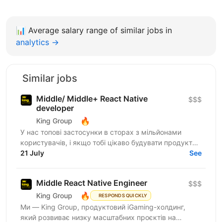
📊
Average salary range of similar jobs in
analytics →
Similar jobs
Middle/ Middle+ React Native
$$$
developer
🔥
King Group
У нас топові застосунки в сторах з мільйонами
користувачів, і якщо тобі цікаво будувати продукти,
якими реально користуються щодня, читай далі:
21 July
See
King Group -...
Middle React Native Engineer
$$$
🔥
King Group
RESPONDS QUICKLY
Ми — King Group, продуктовий iGaming-холдинг,
який розвиває низку масштабних проєктів на