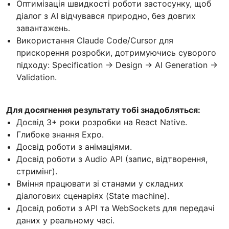
Оптимізація швидкості роботи застосунку, щоб
діалог з AI відчувався природно, без довгих
завантажень.
Використання Claude Code/Cursor для
прискорення розробки, дотримуючись суворого
підходу: Specification -> Design -> AI Generation ->
Validation.
Для досягнення результату тобі знадобляться:
Досвід 3+ роки розробки на React Native.
Глибоке знання Expo.
Досвід роботи з анімаціями.
Досвід роботи з Audio API (запис, відтворення,
стримінг).
Вміння працювати зі станами у складних
діалогових сценаріях (State machine).
Досвід роботи з API та WebSockets для передачі
даних у реальному часі.