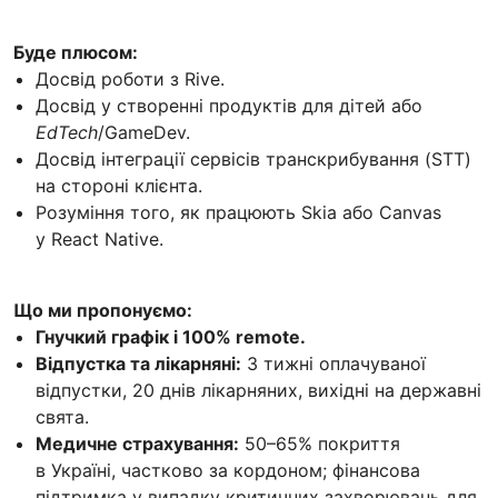
Буде плюсом:
Досвід роботи з Rive.
Досвід у створенні продуктів для дітей або
EdTech
/GameDev.
Досвід інтеграції сервісів транскрибування (STT)
на стороні клієнта.
Розуміння того, як працюють Skia або Canvas
у React Native.
Що ми пропонуємо:
Гнучкий графік і 100% remote.
Відпустка та лікарняні:
3 тижні оплачуваної
відпустки, 20 днів лікарняних, вихідні на державні
свята.
Медичне страхування:
50–65% покриття
в Україні, частково за кордоном; фінансова
підтримка у випадку критичних захворювань для