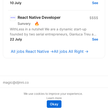
ринках України та Tier 1. У нас — десятки команд,
10 July
See
сильна внутрішня...
React Native Developer
$$$$
🔥
Sunvery
WithLess in a nutshell We are a dynamic start-up
founded by two serial entrepreneurs, Gianluca Treu and
Thomas Alisi. Gianluca, the CEO, has already...
22 July
See
All jobs React Native →
All jobs All Right →
magic@djinni.co
Terms of Use
We use cookies to improve your experience.
Suggest an idea
Learn more
Remote tech jobs in Europe
Okay