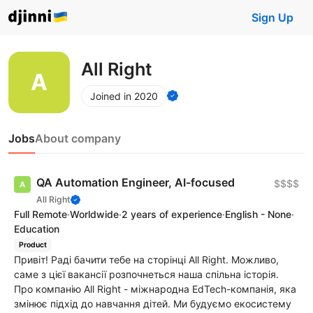
Sign Up
All Right
Joined in 2020
Jobs
About company
QA Automation Engineer, AI-focused
$$$$
All Right
Full Remote
·
Worldwide
·
2 years of experience
·
English - None
·
Education
Product
Привіт! Раді бачити тебе на сторінці All Right. Можливо,
саме з цієї вакансії розпочнеться наша спільна історія.
Про компанію All Right - міжнародна EdTech-компанія, яка
змінює підхід до навчання дітей. Ми будуємо екосистему