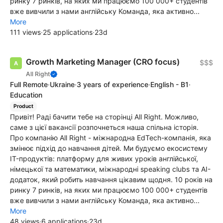
ринку 7 ринків, на яких ми працюємо 100 000+ студентів
вже вивчили з нами англійську Команда, яка активно...
More
111 views
·
25 applications
·
23d
Growth Marketing Manager (CRO focus)
$$$
All Right
Full Remote
·
Ukraine
·
3 years of experience
·
English - B1
·
Education
Product
Привіт! Раді бачити тебе на сторінці All Right. Можливо,
саме з цієї вакансії розпочнеться наша спільна історія.
Про компанію All Right - міжнародна EdTech-компанія, яка
змінює підхід до навчання дітей. Ми будуємо екосистему
IT-продуктів: платформу для живих уроків англійської,
німецької та математики, міжнародні speaking clubs та AI-
додаток, який робить навчання цікавим щодня. 10 років на
ринку 7 ринків, на яких ми працюємо 100 000+ студентів
вже вивчили з нами англійську Команда, яка активно...
More
48 views
·
6 applications
·
23d