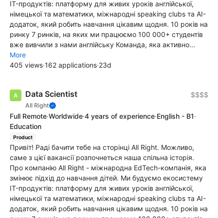
IT-продуктів: платформу для живих уроків англійської,
німецької та математики, міжнародні speaking clubs та AI-
додаток, який робить навчання цікавим щодня. 10 років на
ринку 7 ринків, на яких ми працюємо 100 000+ студентів
вже вивчили з нами англійську Команда, яка активно...
More
405 views
·
162 applications
·
23d
Data Scientist
$$$$
All Right
Full Remote
·
Worldwide
·
4 years of experience
·
English - B1
·
Education
Product
Привіт! Раді бачити тебе на сторінці All Right. Можливо,
саме з цієї вакансії розпочнеться наша спільна історія.
Про компанію All Right - міжнародна EdTech-компанія, яка
змінює підхід до навчання дітей. Ми будуємо екосистему
IT-продуктів: платформу для живих уроків англійської,
німецької та математики, міжнародні speaking clubs та AI-
додаток, який робить навчання цікавим щодня. 10 років на