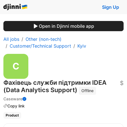
Sign Up
Open in Djinni mobile app
All jobs
Other (non-tech)
Customer/Technical Support
Kyiv
Фахівець служби підтримки IDEA
$
(Data Analytics Support)
Offline
Caseware
Copy link
Product