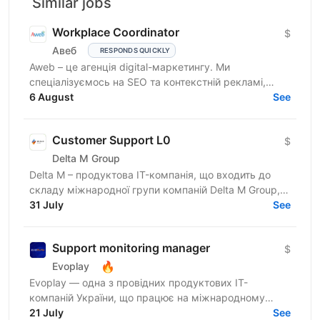
Similar jobs
Workplace Coordinator
$
Авеб
RESPONDS QUICKLY
Aweb – це агенція digital-маркетингу. Ми
спеціалізуємось на SEO та контекстній рекламі,
працюємо із середнім бізнесом, як в Україні, так і за
6 August
See
кордоном....
Customer Support L0
$
Delta M Group
Delta M – продуктова IT-компанія, що входить до
складу міжнародної групи компаній Delta M Group,
яка вже понад 18 років успішно працює на території
31 July
See
України,...
Support monitoring manager
$
🔥
Evoplay
Evoplay — одна з провідних продуктових IT-
компаній України, що працює на міжнародному
ринку та створює комплексні B2B-рішення для
21 July
See