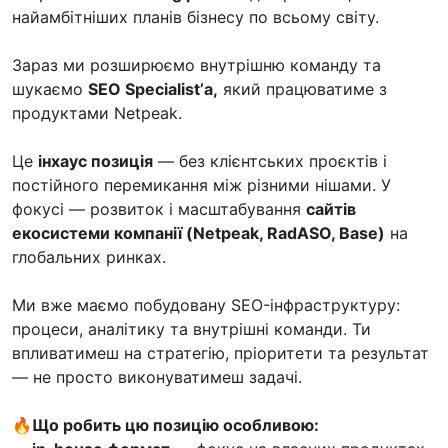
найамбітніших планів бізнесу по всьому світу.
Зараз ми розширюємо внутрішню команду та
шукаємо
SEO Specialist’а,
який працюватиме з
продуктами Netpeak.
Це
інхаус позиція
— без клієнтських проєктів і
постійного перемикання між різними нішами. У
фокусі — розвиток і масштабування
сайтів
екосистеми компанії (Netpeak, RadASO, Base)
на
глобальних ринках.
Ми вже маємо побудовану SEO-інфраструктуру:
процеси, аналітику та внутрішні команди. Ти
впливатимеш на стратегію, пріоритети та результат
— не просто виконуватимеш задачі.
🔥Що робить цю позицію особливою: