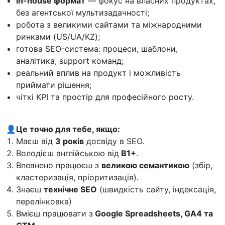
in-house формат
— фокус на власних продуктах,
без агентської мультизадачності;
робота з великими сайтами та міжнародними
ринками (US/UA/KZ);
готова SEO-система: процеси, шаблони,
аналітика, support команд;
реальний вплив на продукт і можливість
приймати рішення;
чіткі KPI та простір для професійного росту.
👤
Це точно для тебе, якщо:
Маєш від
3 років
досвіду в SEO.
Володієш англійською від
B1+
.
Впевнено працюєш з
великою семантикою
(збір,
кластеризація, пріоритизація).
Знаєш
технічне SEO
(швидкість сайту, індексація,
перелінковка)
Вмієш працювати з
Google Spreadsheets, GA4 та