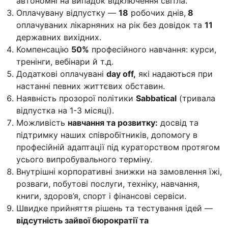
автономні на випадок відключення світла.
Оплачувану відпустку —
18
робочих днів,
8
оплачуваних лікарняних на рік без довідок та
11
державних вихідних.
Компенсацію
50%
професійного навчання: курси,
тренінги, вебінари й т.д.
Додаткові оплачувані
day off,
які надаються при
настанні певних життєвих обставин.
Наявність прозорої політики
Sabbatical
(тривала
відпустка на 1-3 місяці).
Можливість
навчання та розвитку:
досвід та
підтримку наших співробітників, допомогу в
професійній адаптації під кураторством протягом
усього випробувального терміну.
Внутрішні корпоративні знижки на замовлення їжі,
розваги, побутові послуги, техніку, навчання,
книги, здоров’я, спорт і фінансові сервіси.
Швидке прийняття рішень та тестування ідей —
відсутність зайвої бюрократії та