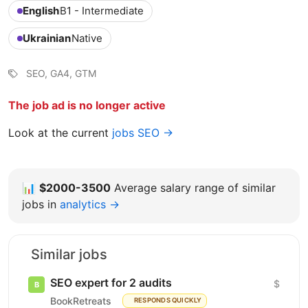
English
B1 - Intermediate
Ukrainian
Native
SEO, GA4, GTM
The job ad is no longer active
Look at the current
jobs SEO →
📊
$2000-3500
Average salary range of similar
jobs in
analytics →
Similar jobs
SEO expert for 2 audits
$
BookRetreats
RESPONDS QUICKLY