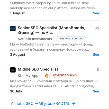
Summary We're preparing to roll out a brand-new
marketplace section on our platform. Before we remove
the staging gates, open up indexing, and kick off a...
1 August
See
Senior SEO Specialist (MonoBrands,
$$
iGaming) — fix + %
NetSolid Investments
RESPONDS QUICKLY
Ми — NetSolid Investments — інвестиційний фонд,
заснований в Україні, з основним фокусом на
SMART-інвестиції. Наша екосистема — це простір,
3 August
See
де ви зможете...
Middle SEO Specialist
$
🔥
Kiss My Apps
RESPONDS QUICKLY
Kiss My Apps — компанія-платформа, що об’єднує 7
продуктових вертикалей та 30+ AI-first продуктів,
100+ мільйонів користувачів, власну екосистему...
30 July
See
All jobs SEO →
All jobs FRACTAL →