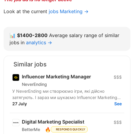
Look at the current
jobs Marketing →
📊
$1400-2800
Average salary range of similar
jobs in
analytics →
Similar jobs
Influencer Marketing Manager
$$$
NeverEnding
У NeverEnding ми створюємо ігри, які дійсно
затягують. І зараз ми шукаємо Influencer Marketing
Manager - людину, яка буде драйвити партнерську
27 July
See
мережу,...
Digital Marketing Specialist
$$$
🔥
BetterMe
RESPONDS QUICKLY