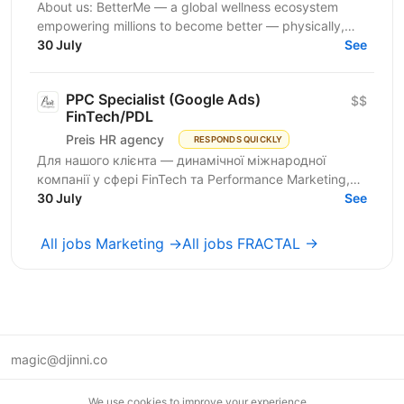
About us: BetterMe — a global wellness ecosystem
empowering millions to become better — physically,
mentally, and emotionally. We build what makes
30 July
See
people...
PPC Specialist (Google Ads)
$$
FinTech/PDL
Preis HR agency
RESPONDS QUICKLY
Для нашого клієнта — динамічної міжнародної
компанії у сфері FinTech та Performance Marketing,
що успішно масштабується на світових ринках та
30 July
See
розвиває...
All jobs Marketing →
All jobs FRACTAL →
magic@djinni.co
Terms of Use
We use cookies to improve your experience.