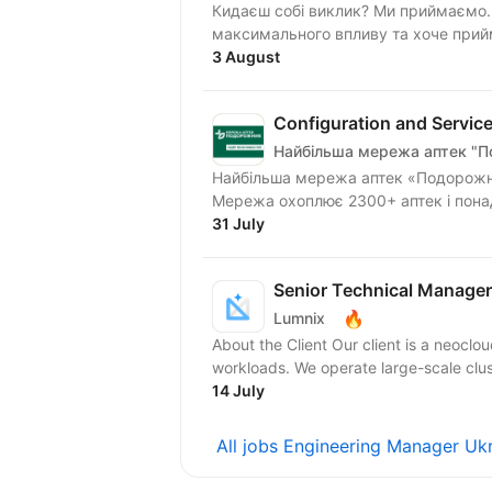
Кидаєш собі виклик? Ми приймаємо. Шукаємо Engineering Lead у FORMA, який прагн
максимального впливу та хоче прийма
3 August
Configuration and Servic
Найбільша мережа аптек "
Найбільша мережа аптек «Подорожни
Мережа охоплює 2300+ аптек і понад 1
31 July
Senior Technical Manager
🔥
Lumnix
About the Client Our client is a neoclo
workloads. We operate large-scale clus
14 July
All jobs Engineering Manager Uk