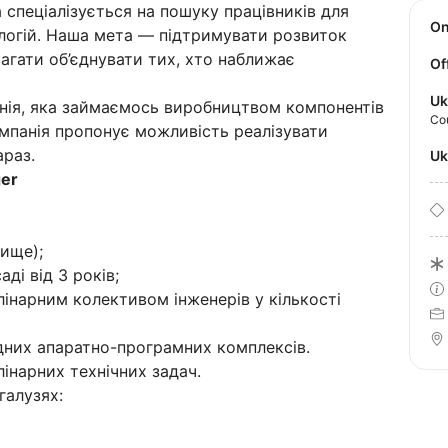
 спеціалізується на пошуку працівників для
O
ологій. Наша мета — підтримувати розвиток
агати об’єднувати тих, хто наближає
Of
Uk
нія, яка займаємось виробництвом компонентів
Co
Компанія пропонує можливість реалізувати
араз.
U
ger
вище);
ді від 3 років;
інарним колективом інженерів у кількості
адних апаратно-програмних комплексів.
інарних технічних задач.
галузях: