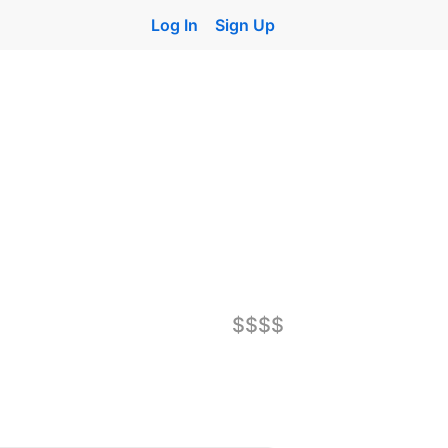
Log In
Sign Up
$$$$