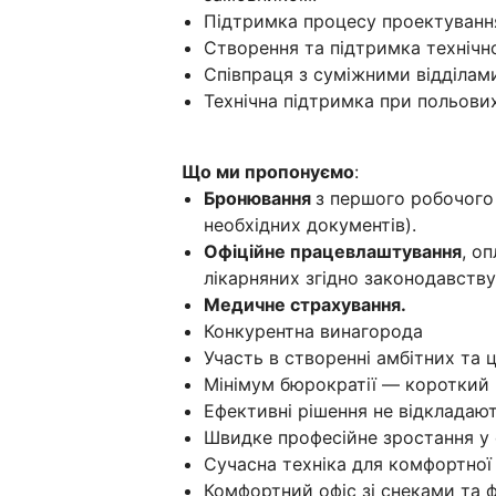
Підтримка процесу проектування, 
Створення та підтримка технічно
Співпраця з суміжними відділами
Технічна підтримка при польови
Що ми пропонуємо
:
Бронювання
з першого робочого 
необхідних документів).
Офіційне працевлаштування
, о
лікарняних згідно законодавству
Медичне страхування.
Конкурентна винагорода
Участь в створенні амбітних та ц
Мінімум бюрократії — короткий шля
Ефективні рішення не відкладаю
Швидке професійне зростання у с
Сучасна техніка для комфортної 
Комфортний офіс зі снеками та 