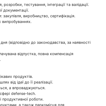
розробки, тестування, інтеграції та валідації.
ї документації.
: закупівля, виробництво, сертифікація.
х випробуваннях.
дня (відповідно до законодавства, за наявності
плачувана відпустка, повна компенсація
.
ікавих продуктів.
х від ідеї до її реалізації.
ться, а впроваджуються.
фері defense-tech.
і продуктивної роботи.
фруктами, а також паркомісця для