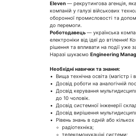
Eleven
— рекрутингова агенція, яка
компаній у галузі військових техн
оборонної промисловості та допом
до перемоги.
Роботодавець
— українська компа
електроніки від ідеї до втілення! 
рішення та впливати на події уже з
Наразі шукаємо
Engineering Mana
Необхідні навички та знання:
Вища технічна освіта (магістр і 
Досвід роботи на аналогічній поса
Досвід керування мультидисципл
до 10 чоловік.
Досвід системної інженерії скл
Досвід вирішення мультидисципл
Рівень знань в одній або кількох 
радіотехніка;
телекомонукаціні системи;