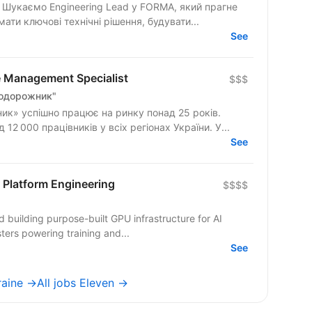
е
ти ключові технічні рішення, будувати...
See
e Management Specialist
$$$
Подорожник"
к» успішно працює на ринку понад 25 років.
2 000 працівників у всіх регіонах України. У...
See
 Platform Engineering
$$$$
ud building purpose-built GPU infrastructure for AI
ters powering training and...
See
raine →
All jobs Eleven →