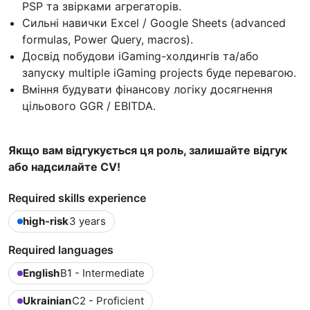
PSP та звірками агрегаторів.
Сильні навички Excel / Google Sheets (advanced
formulas, Power Query, macros).
Досвід побудови iGaming-холдингів та/або
запуску multiple iGaming projects буде перевагою.
Вміння будувати фінансову логіку досягнення
цільового GGR / EBITDA.
Якщо вам відгукується ця роль, залишайте відгук
або надсилайте CV!
Required skills experience
high-risk
3 years
Required languages
English
B1 - Intermediate
Ukrainian
C2 - Proficient