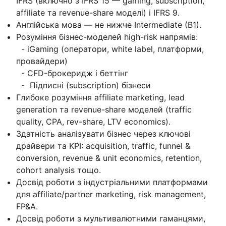
IFRS (включно з IFRS 15 — gaming, subscription,
affiliate та revenue-share моделі) і IFRS 9.
Англійська мова — не нижче Intermediate (B1).
Розуміння бізнес-моделей high-risk напрямів:
- iGaming (оператори, white label, платформи,
провайдери)
- CFD-брокеридж і беттінг
- Підписні (subscription) бізнеси
Глибоке розуміння affiliate marketing, lead
generation та revenue-share моделей (traffic
quality, CPA, rev-share, LTV economics).
Здатність аналізувати бізнес через ключові
драйвери та KPI: acquisition, traffic, funnel &
conversion, revenue & unit economics, retention,
cohort analysis тощо.
Досвід роботи з індустріальними платформами
для affiliate/partner marketing, risk management,
FP&A.
Досвід роботи з мультивалютними гаманцями,