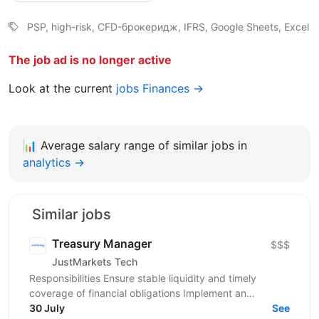
PSP, high-risk, CFD-брокеридж, IFRS, Google Sheets, Excel
The job ad is no longer active
Look at the current
jobs Finances →
📊
Average salary range of similar jobs in
analytics →
Similar jobs
Treasury Manager
$$$
JustMarkets Tech
Responsibilities Ensure stable liquidity and timely
coverage of financial obligations Implement an
accurate and up-to-date consolidated cash flow
30 July
See