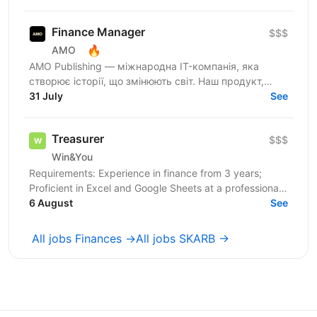
forecast...
Finance Manager
$$$
🔥
AMO
AMO Publishing — міжнародна IT-компанія, яка
створює історії, що змінюють світ. Наш продукт,
AmoMama, є одним із найбільших онлайн-таблоїдів,
31 July
See
який щомісяця...
Treasurer
$$$
Win&You
Requirements: Experience in finance from 3 years;
Proficient in Excel and Google Sheets at a professional
level (pivot tables, complex formulas, financial...
6 August
See
All jobs Finances →
All jobs SKARB →