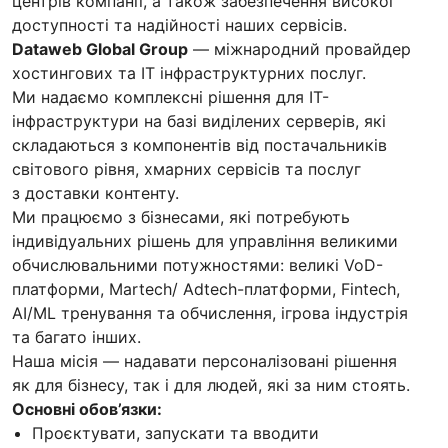
центрів компанії, а також забезпечення високої
доступності та надійності наших сервісів.
Dataweb Global Group
— міжнародний провайдер
хостингових та ІТ інфраструктурних послуг.
Ми надаємо комплексні рішення для ІТ-
інфраструктури на базі виділених серверів, які
складаються з компонентів від постачальників
світового рівня, хмарних сервісів та послуг
з доставки контенту.
Ми працюємо з бізнесами, які потребують
індивідуальних рішень для управління великими
обчислювальними потужностями: великі VoD-
платформи, Martech/ Adtech-платформи, Fintech,
AI/ML тренування та обчислення, ігрова індустрія
та багато інших.
Наша місія — надавати персоналізовані рішення
як для бізнесу, так і для людей, які за ним стоять.
Основні обов’язки:
Проєктувати, запускати та вводити