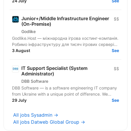
provider and a proud part of Euvic Group. We...
24 July
See
Junior+/Middle Infrastructure Engineer
$$
(On-Premise)
Godlike
Godlike.Host — міжнародна ігрова хостинг-компанія.
Робимо інфраструктуру для тисяч ігрових серверів
по всьому світу: стабільність, швидкість і сервіс
3 August
See
для...
IT Support Specialist (System
$$
Administrator)
DBB Software
DBB Software — is a software engineering IT company
from Ukraine with a unique point of difference. We
provide an exciting concept involving highly trained...
29 July
See
All jobs Sysadmin →
All jobs Datweb Global Group →