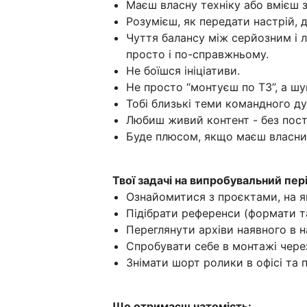
Маєш власну техніку або вмієш з
Розумієш, як передати настрій, 
Чуття балансу між серйозним і л
просто і по-справжньому.
Не боїшся ініціативи.
Не просто “монтуєш по ТЗ”, а шу
Тобі близькі теми командного ду
Любиш живий контент - без пост
Буде плюсом, якщо маєш власний,
Твої задачі на випробувальний пер
Ознайомитися з проєктами, на як
Підібрати референси (формати та 
Переглянути архіви наявного в н
Спробувати себе в монтажі чере
Знімати шорт ролики в офісі та 
Що отримаєш натомість: