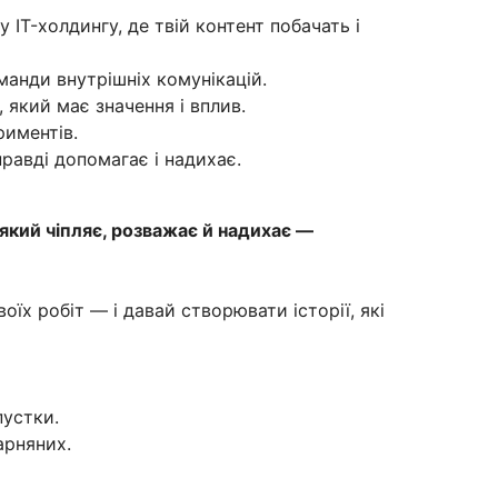
IT-холдингу, де твій контент побачать і
манди внутрішніх комунікацій.
який має значення і вплив.
риментів.
правді допомагає і надихає.
який чіпляє, розважає й надихає —
їх робіт — і давай створювати історії, які
пустки.
арняних.