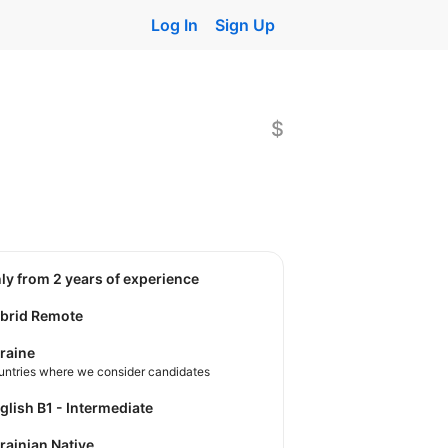
Log In
Sign Up
$
nly from 2 years of experience
brid Remote
raine
untries where we consider candidates
nglish B1 - Intermediate
krainian Native