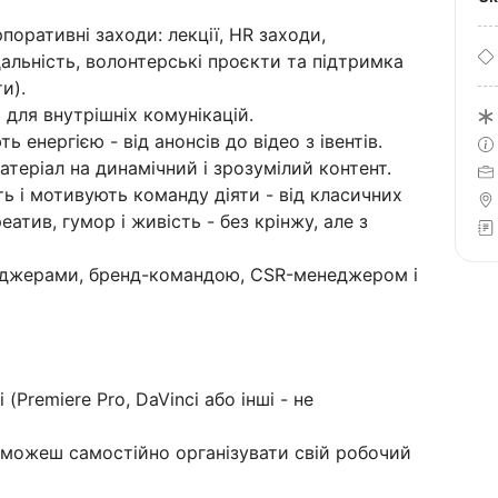
поративні заходи: лекції, HR заходи,
альність, волонтерські проєкти та підтримка
ти).
для внутрішніх комунікацій.
 енергією - від анонсів до відео з івентів.
теріал на динамічний і зрозумілий контент.
ь і мотивують команду діяти - від класичних
атив, гумор і живість - без крінжу, але з
неджерами, бренд-командою, CSR-менеджером і
(Premiere Pro, DaVinci або інші - не
 можеш самостійно організувати свій робочий