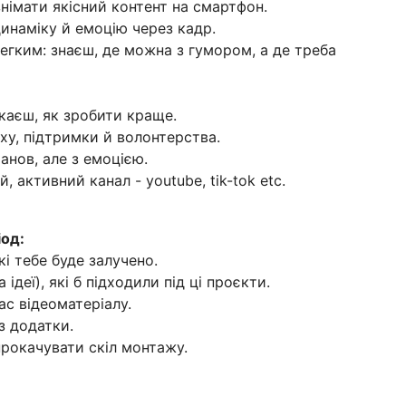
німати якісний контент на смартфон.
динаміку й емоцію через кадр.
егким: знаєш, де можна з гумором, а де треба
каєш, як зробити краще.
ху, підтримки й волонтерства.
анов, але з емоцією.
 активний канал - youtube, tik-tok etc.
іод:
і тебе буде залучено.
ідеї), які б підходили під ці проєкти.
ас відеоматеріалу.
з додатки.
прокачувати скіл монтажу.