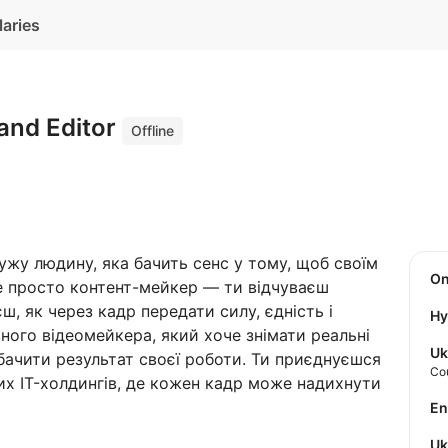
laries
and Editor
Offline
жу людину, яка бачить сенс у тому, щоб своїм
O
е просто контент-мейкер — ти відчуваєш
ш, як через кадр передати силу, єдність і
Hy
ного відеомейкера, який хоче знімати реальні
Uk
 бачити результат своєї роботи. Ти приєднуєшся
Co
их IT-холдингів, де кожен кадр може надихнути
E
U