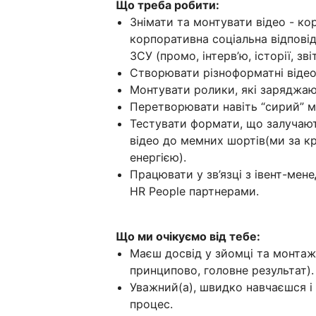
Що треба робити:
Знімати та монтувати відео - кор
корпоративна соціальна відповід
ЗСУ (промо, інтерв’ю, історії, зві
Створювати різноформатні відео 
Монтувати ролики, які заряджають
Перетворювати навіть “сирий” ма
Тестувати формати, що залучают
відео до мемних шортів(ми за кре
енергією).
Працювати у зв’язці з івент-ме
HR People партнерами.
Що ми очікуємо від тебе:
Маєш досвід у зйомці та монтажі 
принципово, головне результат).
Уважний(а), швидко навчаєшся і
процес.