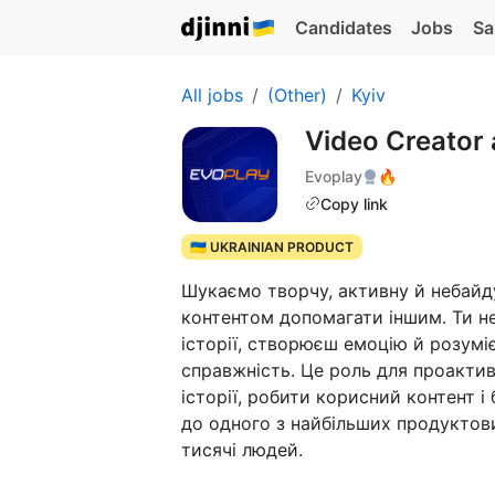
Candidates
Jobs
Sa
All jobs
(Other)
Kyiv
Video Creator 
Evoplay
🔥
Copy link
🇺🇦 UKRAINIAN PRODUCT
Шукаємо творчу, активну й небайду
контентом допомагати іншим. Ти н
історії, створюєш емоцію й розуміє
справжність. Це роль для проактив
історії, робити корисний контент і
до одного з найбільших продуктов
тисячі людей.