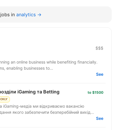
jobs in
analytics →
$$$
ning an online business while benefiting financially.
s, enabling businesses to...
See
озділи iGaming та Betting
to $1500
ICKLY
та iGaming-медіа ми відкриваємо вакансію
ання якого забезпечити безперебійний вихід...
See