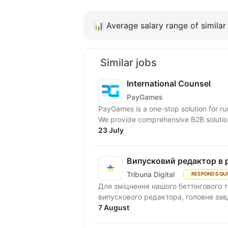
📊
Average salary range of similar 
Similar jobs
International Counsel
PayGames
PayGames is a one-stop solution for run
We provide comprehensive B2B solution
23 July
Випусковий редактор в р
Tribuna Digital
RESPONDS QU
Для зміцнення нашого беттінгового 
випускового редактора, головне завд
7 August