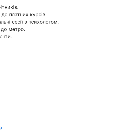
ітників.
п до платних курсів.
льні сесії з психологом.
 до метро.
енти.
х
v→