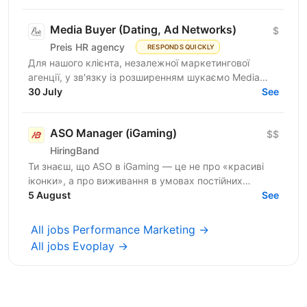
Specialist /...
Media Buyer (Dating, Ad Networks)
$
Preis HR agency
RESPONDS QUICKLY
Для нашого клієнта, незалежної маркетингової
агенції, у зв'язку із розширенням шукаємо Media
Buyer (Dating, Ad Networks) з можливістю
30 July
See
віддаленої...
ASO Manager (iGaming)
$$
HiringBand
Ти знаєш, що ASO в iGaming — це не про «красиві
іконки», а про виживання в умовах постійних
штормів, обхід модерації та ювелірну роботу з
5 August
See
індексом. Поки...
All jobs Performance Marketing →
All jobs Evoplay →