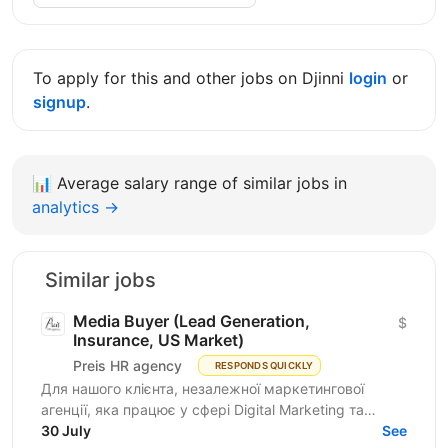
To apply for this and other jobs on Djinni
login
or
signup
.
📊
Average salary range of similar jobs in
analytics →
Similar jobs
Media Buyer (Lead Generation,
$
Insurance, US Market)
Preis HR agency
RESPONDS QUICKLY
Для нашого клієнта, незалежної маркетингової
агенції, яка працює у сфері Digital Marketing та
Affiliate Marketing, шукаємо Lead Generation
30 July
See