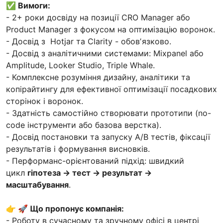
✅ Вимоги:
- 2+ роки досвіду на позиції CRO Manager або
Product Manager з фокусом на оптимізацію воронок.
- Досвід з Hotjar та Clarity - обовʼязково.
- Досвід з аналітичними системами: Mixpanel або
Amplitude, Looker Studio, Triple Whale.
- Комплексне розуміння дизайну, аналітики та
копірайтингу для ефективної оптимізації посадкових
сторінок і воронок.
- Здатність самостійно створювати прототипи (no-
code інструменти або базова верстка).
- Досвід постановки та запуску A/B тестів, фіксації
результатів і формування висновків.
- Перформанс-орієнтований підхід: швидкий
цикл
гіпотеза → тест → результат →
масштабування
.
👉 🚀 Що пропонує компанія:
- Роботу в сучасному та зручному офісі в центрі