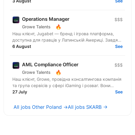
нами фаундери створюють consumer-бізнеси, які
3 August
See
стають лідерами...
Operations Manager
$$$
🔥
Growe Talents
Наш клієнт, Jugabet — бренд і ігрова платформа,
доступна для гравців у Латинській Америці. Завдяки
сильному регіональному фокусу та локалізованим...
6 August
See
AML Compliance Officer
$$$
🔥
Growe Talents
Наш клієнт, Growe, провідна консалтингова компанія
та група сервісів у сфері iGaming і розваг. Вони
створюють стратегії, що працюють, та рішення, які...
27 July
See
All jobs Other Poland →
All jobs SKARB →