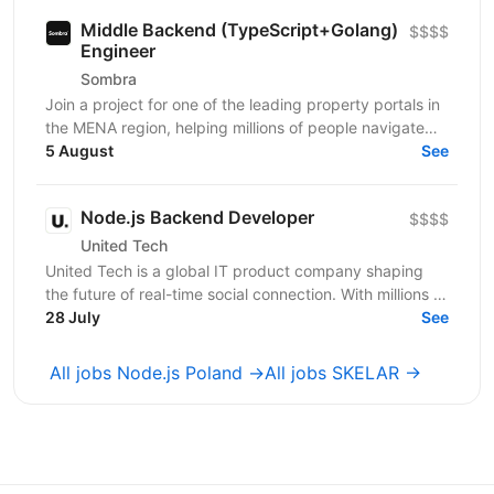
Middle Backend (TypeScript+Golang)
$$$$
Engineer
Sombra
Join a project for one of the leading property portals in
the MENA region, helping millions of people navigate
one of the most important decisions in their...
5 August
See
Node.js Backend Developer
$$$$
United Tech
United Tech is a global IT product company shaping
the future of real-time social connection. With millions of
users across North America, Europe, LATAM,...
28 July
See
All jobs Node.js Poland →
All jobs SKELAR →