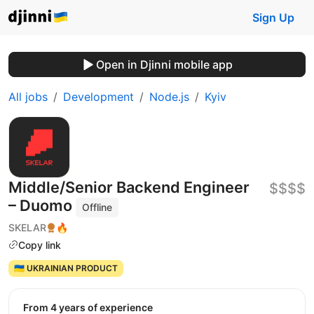
Sign Up
Open in Djinni mobile app
All jobs
Development
Node.js
Kyiv
Middle/Senior Backend Engineer
$$$$
– Duomo
Offline
SKELAR
🔥
Copy link
🇺🇦 UKRAINIAN PRODUCT
from 4 years of experience