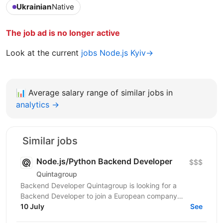
Ukrainian
Native
The job ad is no longer active
Look at the current
jobs Node.js Kyiv→
📊
Average salary range of similar jobs in
analytics →
Similar jobs
Node.js/Python Backend Developer
$$$
Quintagroup
Backend Developer Quintagroup is looking for a
Backend Developer to join a European company
working in solar energy and IoT. You'll build backend
10 July
See
systems...