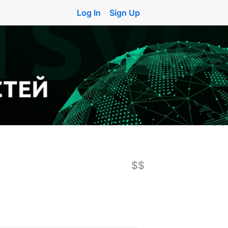
Log In
Sign Up
$$