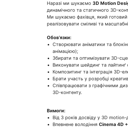
Наразі ми шукаємо
3D Motion Desi
динамічного та статичного 3D-конт
Ми шукаємо фахівця, який готовий
реалізовувати сміливі та масштабні 
Обов’язки:
Створювати аніматики та блокін
анімацією);
Збирати та оптимізувати 3D-сце
Виконувати шейдинг та лайтинґ 
Композитинг та інтеграція 3D-ел
Брати участь у розробці креати
Співпрацювати з графічними диз
3D-контенту.
Вимоги:
Від 3 років досвіду у 3D motion-
Впевнене володіння
Cinema 4D +