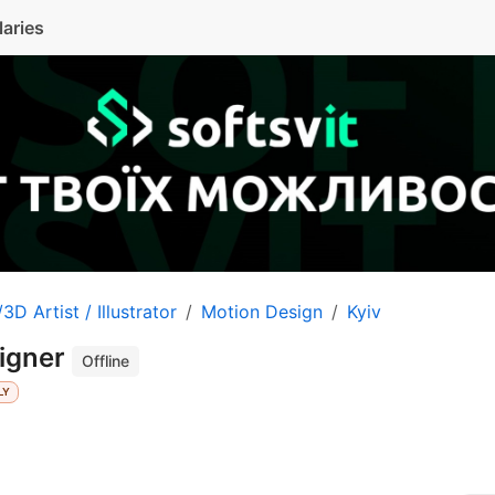
laries
3D Artist / Illustrator
Motion Design
Kyiv
igner
Offline
LY