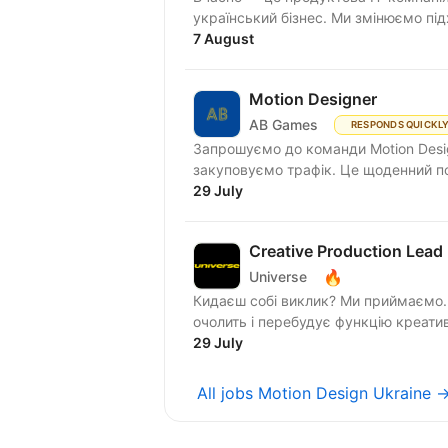
український бізнес. Ми змінюємо підх
7 August
Motion Designer
AB Games
RESPONDS QUICKL
Запрошуємо до команди Motion Desig
закуповуємо трафік. Це щоденний поті
29 July
Creative Production Lead
🔥
Universe
Кидаєш собі виклик? Ми приймаємо. Шукаємо Creative Production Lead-а - людину, як
очолить і перебудує функцію креати
29 July
All jobs Motion Design Ukraine 