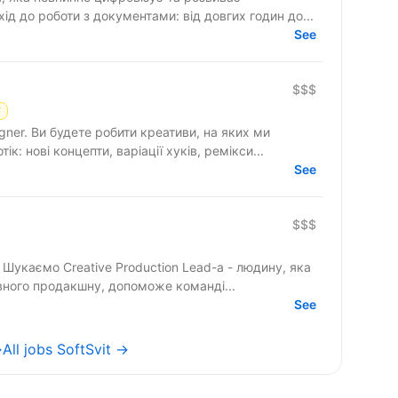
ід до роботи з документами: від довгих годин до...
See
$$$
Y
ner. Ви будете робити креативи, на яких ми
к: нові концепти, варіації хуків, ремікси...
See
$$$
а
вного продакшну, допоможе команді...
See
→
All jobs SoftSvit →