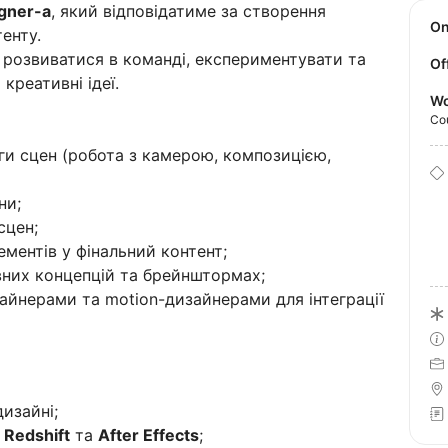
gner-a
, який відповідатиме за створення
O
енту.
 розвиватися в команді, експериментувати та
Of
креативні ідеї.
Wo
Co
ги сцен (робота з камерою, композицією,
ни;
сцен;
ементів у фінальний контент;
вних концепцій та брейнштормах;
айнерами та motion-дизайнерами для інтеграції
дизайні;
 Redshift
та
After Effects
;