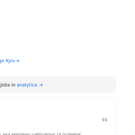
gn Kyiv→
jobs in
analytics →
$$
, яка невпинно цифровізує та розвиває