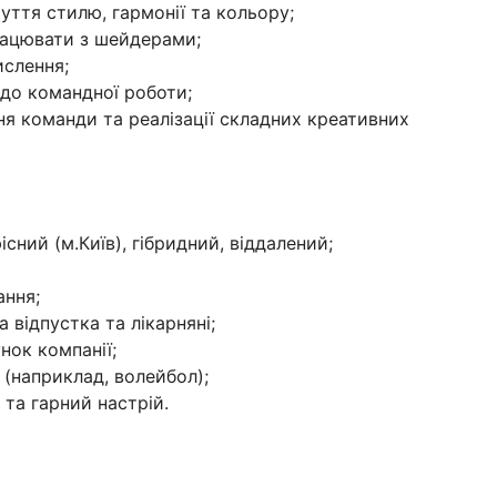
чуття стилю, гармонії та кольору;
рацювати з шейдерами;
ислення;
 до командної роботи;
я команди та реалізації складних креативних
ний (м.Київ), гібридний, віддалений;
ання;
 відпустка та лікарняні;
унок компанії;
 (наприклад, волейбол);
 та гарний настрій.