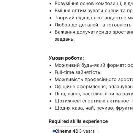
Розуміння основ композиції, від
Вміння оптимізувати сцени та п
Творчий підхід і нестандартне м
Любов до деталей та готовність
Бажання долучатися до зростанн
завдань.
Умови роботи:
Можливий будь-який формат: офіс
Full-time зайнятість;
Можливість професійного зрост
Офіційне оформлення, оплачувана
Піца, напої, настільні ігри за рах
Щотижневі спортивні активності
Щодня кава, чай, печиво, фрукти
Required skills experience
Cinema 4D
3 years