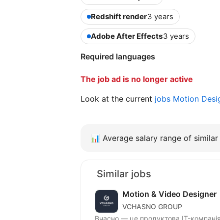
Redshift render
3 years
Adobe After Effects
3 years
Required languages
The job ad is no longer active
Look at the current
jobs Motion Desi
📊
Average salary range of similar 
Similar jobs
Motion & Video Designer
VCHASNO GROUP
Вчасно — це продуктова IT-компанія