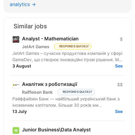
analytics →
Similar jobs
Analyst - Mathematician
$
JetArt Games
RESPONDS QUICKLY
JetArt Games – сучасна продуктова компанія у сфері
GameDev, що створює інноваційні ігрові рішення. Ми
розробляємо високопродуктивні ігрові системи з...
3 August
See
Аналітик з роботизації
$$
Raiffeisen Bank
RESPONDS QUICKLY
Райффайзен Банк — найбільший український банк з
іноземним капіталом. Більше 30 років ми
створюємо та вибудовуємо банківську систему
13 July
See
нашої держави. У Райфі...
Junior Business\Data Analyst