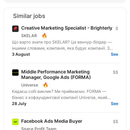
Similar jobs
Creative Marketing Specialist - Brighterly
$
🔥
SKELAR
Що варто знати про SKELAR? Це венчур-білдер —
іншими словами, компанія, яка будує компанії. З
нами фаундери створюють consumer-бізнеси, які
3 August
See
стають лідерами...
Middle Performance Marketing
$$
Manager, Google Ads (FORMA)
🔥
Universe
Кидаєш собі виклик? Ми приймаємо. FORMA —
бізнес з кофаундингової компанії Universe, який
створює сервіси для ефективної взаємодії з
28 July
See
файлами різних типів...
Facebook Ads Media Buyer
$$
Space Profit Team