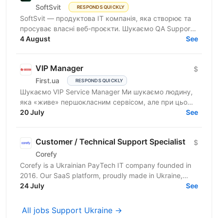
SoftSvit
RESPONDS QUICKLY
SoftSvit — продуктова IT компанія, яка створює та
просуває власні веб-проєкти. Шукаємо QA Support
Specialist: якщо ти цікавишся тестуванням і хочеш...
4 August
See
VIP Manager
$
First.ua
RESPONDS QUICKLY
Шукаємо VIP Service Manager Ми шукаємо людину,
яка «живе» першокласним сервісом, але при цьому
має «зуби» для продажів. Ти станеш справжнім
20 July
See
консьєржем та...
Customer / Technical Support Specialist
$
Corefy
Corefy is a Ukrainian PayTech IT company founded in
2016. Our SaaS platform, proudly made in Ukraine,
serves as a technological hub for orchestrating online...
24 July
See
All jobs Support Ukraine →