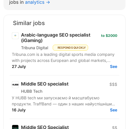
jobs in
analytics →
Similar jobs
Arabic-language SEO specialist
to $2000
(iGaming)
Tribuna Digital
RESPONDS QUICKLY
Tribuna.com is a leading digital sports media company
with projects across European and global markets,
reaching over 10 million users. From an SEO point of...
27 July
See
Middle SEO specialist
$$$
HUBB Tech
У HUBB tech ми запускаємо й масштабуємо
продукти. TraffBand — один з наших найуспішніших
проєктів. Наш підхід простий: гіпотеза > швидкий
16 July
See
тест > реліз...
Middle SEO Specialist
$$