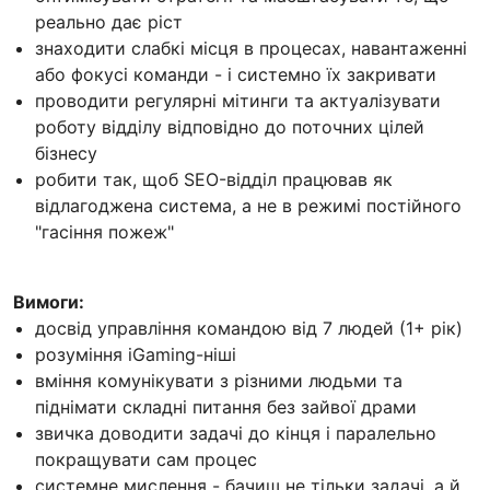
реально дає ріст
знаходити слабкі місця в процесах, навантаженні
або фокусі команди - і системно їх закривати
проводити регулярні мітинги та актуалізувати
роботу відділу відповідно до поточних цілей
бізнесу
робити так, щоб SEO-відділ працював як
відлагоджена система, а не в режимі постійного
"гасіння пожеж"
Вимоги:
досвід управління командою від 7 людей (1+ рік)
розуміння iGaming-ніші
вміння комунікувати з різними людьми та
піднімати складні питання без зайвої драми
звичка доводити задачі до кінця і паралельно
покращувати сам процес
системне мислення - бачиш не тільки задачі, а й