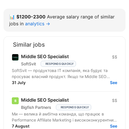
📊
$1200-2300
Average salary range of similar
jobs in
analytics →
Similar jobs
Middle SEO Specialist
$$
SoftSvit
RESPONDS QUICKLY
SoftSvit — продуктова IT компанія, яка будує та
просуває власний продукт. Якщо ти Middle SEO
Specialist і шукаєш місце, де можна реально
31 July
See
впливати на ріст —...
Middle SEO Specialist
$$
Bigfish Partners
RESPONDS QUICKLY
Ми — велика й амбітна команда, що працює в
Performance Affiliate Marketing і висококонкурентних
нішах на Tier 1-3 ринках. Ми швидко розвиваємося
7 August
See