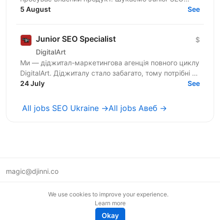
Specialist-а, який готовий розвиватись поруч із тими,
5 August
See
хто вже...
Junior SEO Specialist
$
DigitalArt
Ми — діджитал-маркетингова агенція повного циклу
DigitalArt. Діджиталу стало забагато, тому потрібні ті,
хто зробить діджитал мистецтвом, а ми – та сама...
24 July
See
All jobs SEO Ukraine →
All jobs Авеб →
magic@djinni.co
Terms of Use
We use cookies to improve your experience.
Suggest an idea
Learn more
Remote tech jobs in Europe
Okay