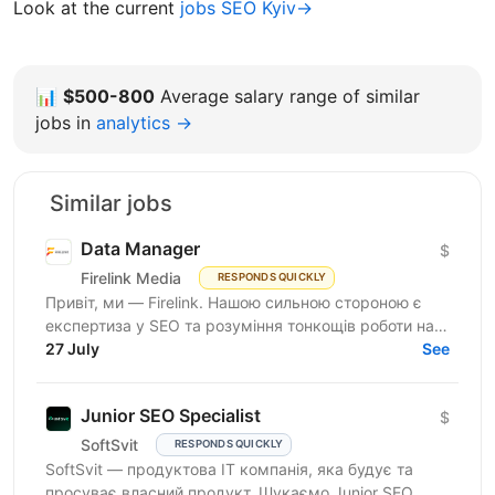
Look at the current
jobs SEO Kyiv→
📊
$500-800
Average salary range of similar
jobs in
analytics →
Similar jobs
Data Manager
$
Firelink Media
RESPONDS QUICKLY
Привіт, ми — Firelink. Нашою сильною стороною є
експертиза у SEO та розуміння тонкощів роботи на
різних ринках та нішах. Зараз ми шукаємо
27 July
See
помічника SEO —...
Junior SEO Specialist
$
SoftSvit
RESPONDS QUICKLY
SoftSvit — продуктова IT компанія, яка будує та
просуває власний продукт. Шукаємо Junior SEO