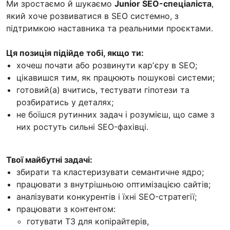
Ми зростаємо й шукаємо
Junior SEO-спеціаліста
,
який хоче розвиватися в SEO системно, з
підтримкою наставника та реальними проєктами.
Ця позиція підійде тобі, якщо ти:
хочеш почати або розвинути карʼєру в SEO;
цікавишся тим, як працюють пошукові системи;
готовий(а) вчитись, тестувати гіпотези та
розбиратись у деталях;
не боїшся рутинних задач і розумієш, що саме з
них ростуть сильні SEO-фахівці.
Твої майбутні задачі:
збирати та кластеризувати семантичне ядро;
працювати з внутрішньою оптимізацією сайтів;
аналізувати конкурентів і їхні SEO-стратегії;
працювати з контентом:
готувати ТЗ для копірайтерів,