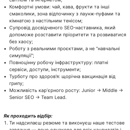
Комфортні умови: чай, кава, фрукти та інші
смаколики, зона відпочинку з лаунж-пуфами та
кімнатою з настільним тенісом;
Супровід досвідченого SEO-наставника, який
допоможе розставити пріоритети та розвиватися
без хаосу;
Роботу з реальними проєктами, а не “навчальні
симуляції”;
Повноцінну робочу інфраструктуру: платні
сервіси, доступи, інструменти;
Турботу про здоров’я: щорічна вакцинація від
грипу;
Можливість карʼєрного росту: Junior → Middle →
Senior SEO → Team Lead.
Як проходить відбір:
Ти надсилаєш резюме та виконуєш наше тестове
завдання — воно однакове для всіх кандидатів і