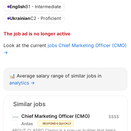
English
B1 - Intermediate
Ukrainian
C2 - Proficient
The job ad is no longer active
Look at the current
jobs Chief Marketing Officer (CMO)
→
📊
Average salary range of similar jobs in
analytics →
Similar jobs
Chief Marketing Officer (CMO)
$$$$
Ardas
RESPONDS QUICKLY
ABOUT CLASPO Claspo is a pop-up builder that helps