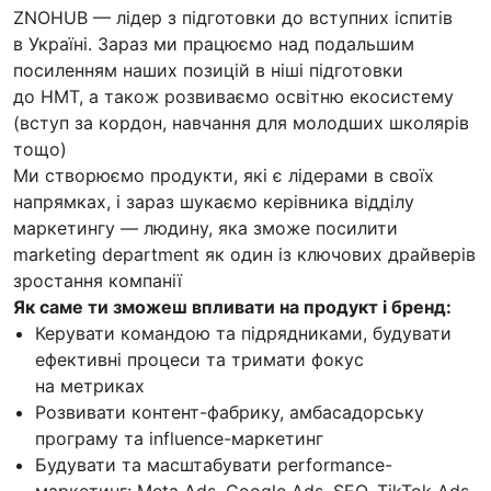
ZNOHUB — лідер з підготовки до вступних іспитів
в Україні. Зараз ми працюємо над подальшим
посиленням наших позицій в ніші підготовки
до НМТ, а також розвиваємо освітню екосистему
(вступ за кордон, навчання для молодших школярів
тощо)
Ми створюємо продукти, які є лідерами в своїх
напрямках, і зараз шукаємо керівника відділу
маркетингу — людину, яка зможе посилити
marketing department як один із ключових драйверів
зростання компанії
Як саме ти зможеш впливати на продукт і бренд:
Керувати командою та підрядниками, будувати
ефективні процеси та тримати фокус
на метриках
Розвивати контент-фабрику, амбасадорську
програму та influence-маркетинг
Будувати та масштабувати performance-
маркетинг: Meta Ads, Google Ads, SEO, TikTok Ads,