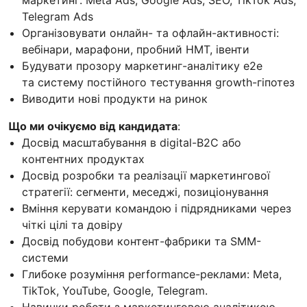
Telegram Ads
Організовувати онлайн- та офлайн-активності:
вебінари, марафони, пробний НМТ, івенти
Будувати прозору маркетинг-аналітику e2e
та систему постійного тестування growth-гіпотез
Виводити нові продукти на ринок
Що ми очікуємо від кандидата
:
Досвід масштабування в digital-B2C або
контентних продуктах
Досвід розробки та реалізації маркетингової
стратегії: сегменти, меседжі, позиціонування
Вміння керувати командою і підрядниками через
чіткі цілі та довіру
Досвід побудови контент-фабрики та SMM-
системи
Глибоке розуміння performance-реклами: Meta,
TikTok, YouTube, Google, Telegram.
Навички роботи з маркетинговою аналітикою