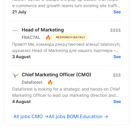
e-commerce and growth teams turn existing site traffic
into more opt-ins, sales, and revenue. We are a...
21 July
See
Head of Marketing
$$$$
🔥
FRACTAL
RESPONDS QUICKLY
Привіт! Ми, команда рекрутингової агенції talanovyti,
шукаємо Head of Marketing для нашого партнера –
AI-компанії, що будує автономних цифрових...
3 August
See
Chief Marketing Officer (CMO)
$$$
🔥
Dataforest
Dataforest is looking for a strategic and hands-on Chief
Marketing Officer to lead our marketing direction and
accelerate company growth. The ideal...
4 August
See
All jobs CMO →
All jobs BOMI.Education →