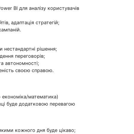
Power BI для аналізу користувачів
тів, адаптація стратегій;
кампаній.
и нестандартні рішення;
дення переговорів;
та автономності;
еність своєю справою.
о економіка/математика)
стиці буде додатковою перевагою
якими кожного дня буде цікаво;