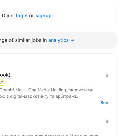
n Djinni
login
or
signup
.
ge of similar jobs in
analytics →
book)
$
LY
 Привіт! Ми — One Media Holding, екосистема
ю в digital-маркетингу та арбітражі...
See
$
множити" контент за допомогою AI та відчуває