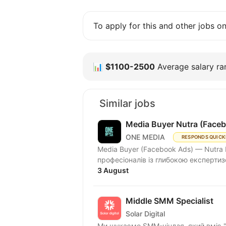
To apply for this and other jobs o
📊
$1100-2500
Average salary ran
Similar jobs
Media Buyer Nutra (Face
ONE MEDIA
RESPONDS QUICK
Media Buyer (Facebook Ads) — Nutra
професіоналів із глибокою експертизо
3 August
Middle SMM Specialist
Solar Digital
Ми шукаємо SMM-ніндзя, який вміє "