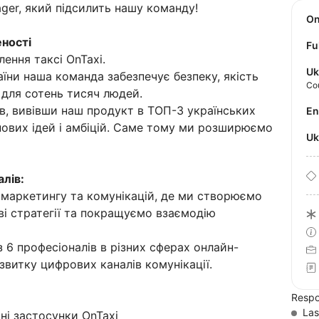
ager, який підсилить нашу команду!
O
еності
Fu
ення таксі OnTaxi.
Uk
їни наша команда забезпечує безпеку, якість
Co
 для сотень тисяч людей.
в, вивівши наш продукт в ТОП-3 українських
E
 нових ідей і амбіцій. Саме тому ми розширюємо
U
лів:
маркетингу та комунікацій, де ми створюємо
ві стратегії та покращуємо взаємодію
 6 професіоналів в різних сферах онлайн-
витку цифрових каналів комунікації.
Respo
Las
ні застосунки OnTaxi