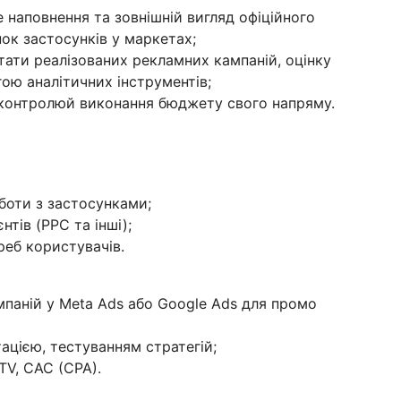
 наповнення та зовнішній вигляд офіційного
нок застосунків у маркетах;
ьтати реалізованих рекламних кампаній, оцінку
ою аналітичних інструментів;
 контролюй виконання бюджету свого напряму.
боти з застосунками;
нтів (PPC та інші);
реб користувачів.
мпаній у Meta Ads або Google Ads для промо
ацією, тестуванням стратегій;
TV, CAC (CPA).