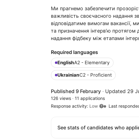
Ми прагнемо забезпечити прозоріст
важливість своєчасного надання з
відповідатиме вимогам вакансії, м
та призначення інтерв’ю протягом д
надання фідбеку між етапами інтер
Required languages
English
A2 - Elementary
Ukrainian
C2 - Proficient
Published 9 February
·
Updated 29 J
126 views
·
11 applications
Response activity:
Low
Last responde
See stats of candidates who applie