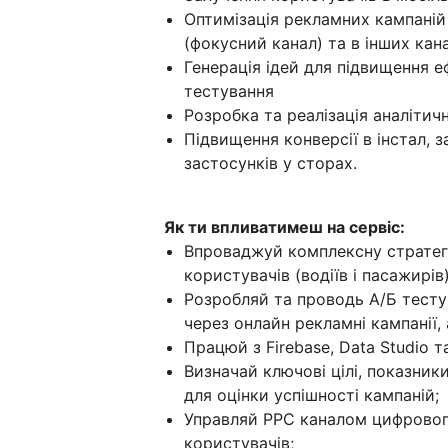
Оптимізація рекламних кампаній 
(фокусний канал) та в інших кан
Генерація ідей для підвищення е
тестування
Розробка та реалізація аналітич
Підвищення конверсії в інстал, 
застосунків у сторах.
Як ти впливатимеш на сервіс:
Впроваджуй комплексну стратег
користувачів (водіїв і пасажирів
Розробляй та проводь А/Б тесту
через онлайн рекламні кампанії, 
Працюй з Firebase, Data Studio та
Визначай ключові цілі, показник
для оцінки успішності кампаній;
Управляй РРС каналом цифровог
користувачів;