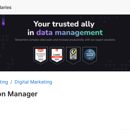
laries
ting
Digital Marketing
ion Manager