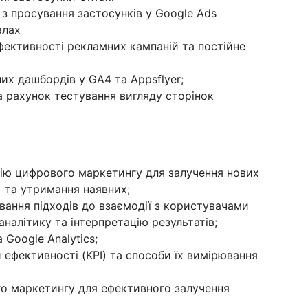
з просування застосунків у Google Ads
алах
фективності рекламних кампаній та постійне
них дашбордів у GA4 та Аppsflyer;
за рахунок тестування вигляду сторінок
ію цифрового маркетингу для залучення нових
) та утримання наявних;
вання підходів до взаємодії з користувачами
аналітику та інтерпретацію результатів;
 Google Analytics;
и ефективності (KPI) та способи їх вимірювання
о маркетингу для ефективного залучення