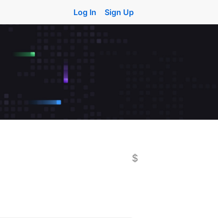
Log In
Sign Up
$