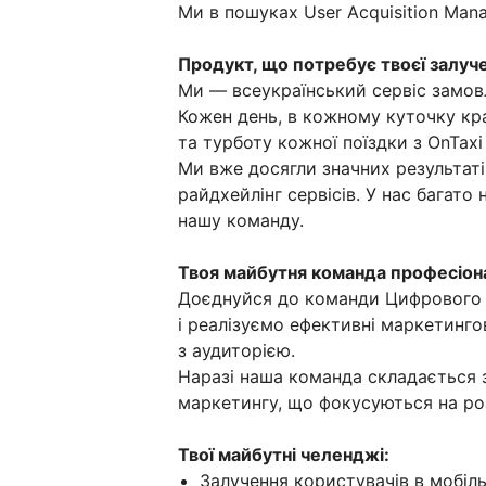
Ми в пошуках User Acquisition Man
Продукт, що потребує твоєї залуч
Ми — всеукраїнський сервіс замовл
Кожен день, в кожному куточку кра
та турботу кожної поїздки з OnTaxi
Ми вже досягли значних результаті
райдхейлінг сервісів. У нас багато
нашу команду.
Твоя майбутня команда професіона
Доєднуйся до команди Цифрового 
і реалізуємо ефективні маркетинго
з аудиторією.
Наразі наша команда складається з
маркетингу, що фокусуються на роз
Твої майбутні челенджі:
Залучення користувачів в мобіль