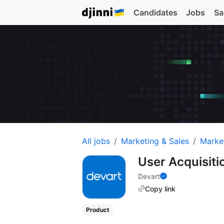
Candidates
Jobs
Sa
All jobs
Marketing & Sales
Marke
User Acquisit
Devart
Copy link
Product