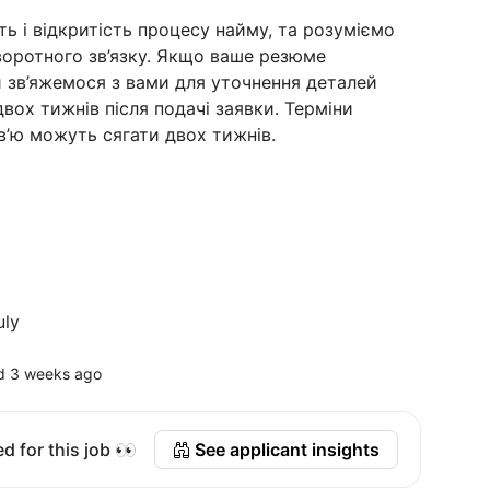
ь і відкритість процесу найму, та розуміємо
воротного зв’язку. Якщо ваше резюме
и зв’яжемося з вами для уточнення деталей
вох тижнів після подачі заявки. Терміни
в’ю можуть сягати двох тижнів.
uly
d 3 weeks ago
d for this job 👀
See applicant insights