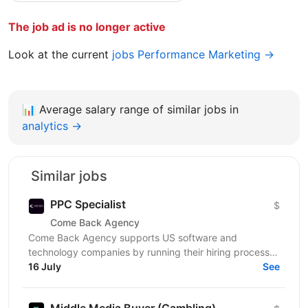
The job ad is no longer active
Look at the current
jobs Performance Marketing →
📊
Average salary range of similar jobs in
analytics →
Similar jobs
PPC Specialist
$
Come Back Agency
Come Back Agency supports US software and
technology companies by running their hiring process.
We work with delivery and leadership teams to define
16 July
See
roles,...