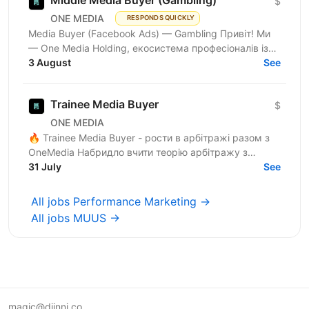
Middle Media Buyer (Gambling)
$
ONE MEDIA
RESPONDS QUICKLY
Media Buyer (Facebook Ads) — Gambling Привіт! Ми
— One Media Holding, екосистема професіоналів із
глибокою експертизою в digital-маркетингу та
3 August
See
арбітражі...
Trainee Media Buyer
$
ONE MEDIA
🔥 Trainee Media Buyer - рости в арбітражі разом з
OneMedia Набридло вчити теорію арбітражу з
ютубу? Хочеш вчитися на реальних бюджетах,
31 July
See
реальних кампаніях...
All jobs Performance Marketing →
All jobs MUUS →
magic@djinni.co