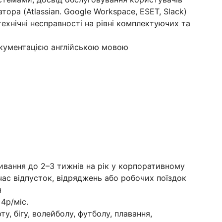
атора (Atlassian. Google Workspace, ESET, Slack)
технічні несправності на рівні комплектуючих та
окументацією англійською мовою
вання до 2–3 тижнів на рік у корпоративному
д час відпусток, відряджень або робочих поїздок
я
4р/міс.
у, бігу, волейболу, футболу, плавання,