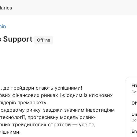
laries
min
s Support
Offline
f
, де трейдери стають успішними!
Con
тових фінансових ринках і є одним із ключових
лідерів премаркету.
Of
фондовому ринку, завдяки значним інвестиціям
Un
 технології, прогресивну модель ризик-
Co
них трейдингових стратегій — усе те,
E
пішними.