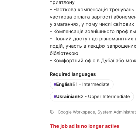
триатлону
- Часткова компенсація тренувань з
часткова оплата вартості абонементі
у змаганнях, у тому числі світових
- Компенсація зовнішнього профіль
- Повний доступ до різноманітних 
подій, участь в лекціях запрошени
бібліотекою
- Комфортний офіс в Дубаї або мо
Required languages
English
B1 - Intermediate
Ukrainian
B2 - Upper Intermediate
Google Workspace, System Administrati
The job ad is no longer active