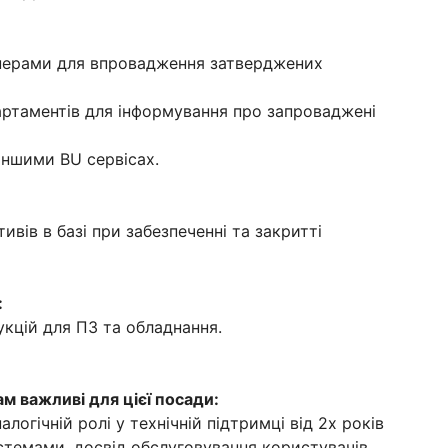
женерами для впровадження затверджених
артаментів для інформування про запроваджені
 іншими BU сервісах.
тивів в базі при забезпеченні та закритті
:
укцій для ПЗ та обладнання.
ам важливі для цієї посади:
алогічній ролі у технічній підтримці від 2х років
стемами, досвід обслуговування користувачів