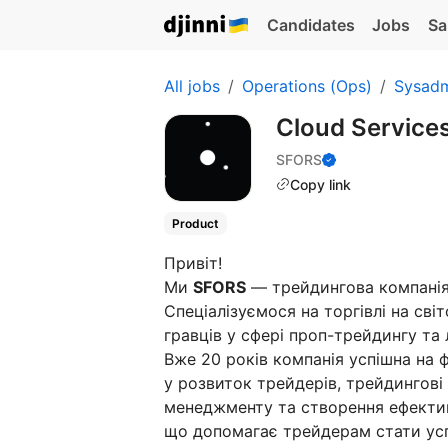
Candidates
Jobs
Sa
All jobs
Operations (Ops)
Sysad
Cloud Service
SFORS
Copy link
Product
Привіт!
Ми
SFORS
— трейдингова компанія
Спеціалізуємося на торгівлі на сві
гравців у сфері проп-трейдингу та 
Вже 20 років компанія успішна на 
у розвиток трейдерів, трейдингові
менеджменту та створення ефектив
що допомагає трейдерам стати ус