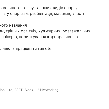
 великого тенісу та інших видів спорту,
в у спортзал, реабілітації, масажів, участі
ного навчання
внутрішніх освітніх, культурних, розважальних
х спікерів, користування корпоративною
жливість працювати remote
on, Jira, ESET, Slack, L2 Networking