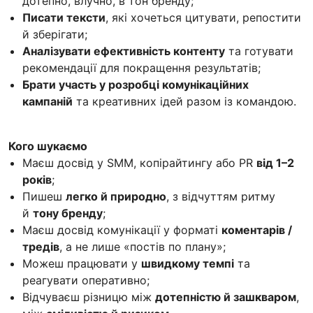
дотепно, влучно, в тон бренду;
Писати тексти
, які хочеться цитувати, репостити
й зберігати;
Аналізувати ефективність контенту
та готувати
рекомендації для покращення результатів;
Брати участь у розробці комунікаційних
кампаній
та креативних ідей разом із командою.
Кого шукаємо
Маєш досвід у SMM, копірайтингу або PR
від 1–2
років
;
Пишеш
легко й природно
, з відчуттям ритму
й
тону бренду
;
Маєш досвід комунікації у форматі
коментарів /
тредів
, а не лише «постів по плану»;
Можеш працювати у
швидкому темпі
та
реагувати оперативно;
Відчуваєш різницю між
дотепністю й зашкваром
,