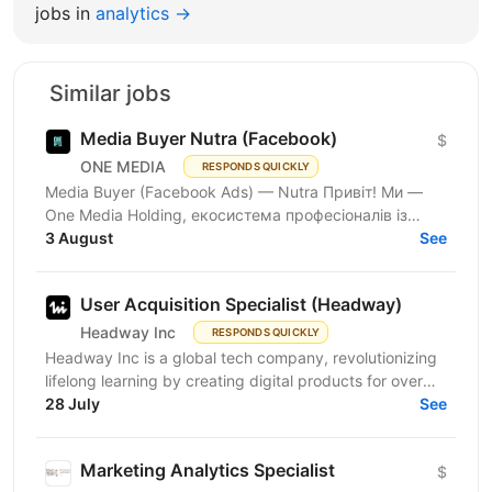
jobs in
analytics →
Similar jobs
Media Buyer Nutra (Facebook)
$
ONE MEDIA
RESPONDS QUICKLY
Media Buyer (Facebook Ads) — Nutra Привіт! Ми —
One Media Holding, екосистема професіоналів із
глибокою експертизою в digital-маркетингу та
3 August
See
арбітражі...
User Acquisition Specialist (Headway)
Headway Inc
RESPONDS QUICKLY
Headway Inc is a global tech company, revolutionizing
lifelong learning by creating digital products for over
170 million users worldwide. Our mission is to...
28 July
See
Marketing Analytics Specialist
$