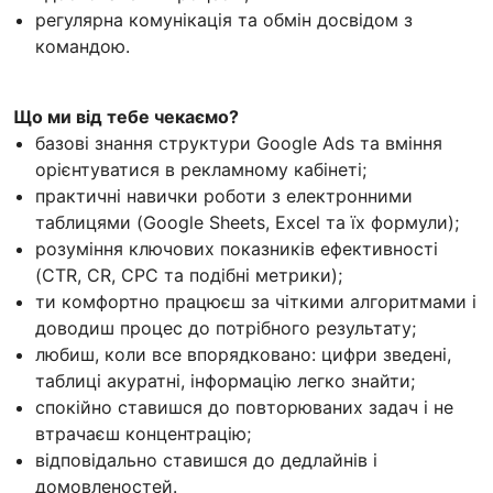
регулярна комунікація та обмін досвідом з
командою.
Що ми від тебе чекаємо?
базові знання структури Google Ads та вміння
орієнтуватися в рекламному кабінеті;
практичні навички роботи з електронними
таблицями (Google Sheets, Excel та їх формули);
розуміння ключових показників ефективності
(CTR, CR, CPC та подібні метрики);
ти комфортно працюєш за чіткими алгоритмами і
доводиш процес до потрібного результату;
любиш, коли все впорядковано: цифри зведені,
таблиці акуратні, інформацію легко знайти;
спокійно ставишся до повторюваних задач і не
втрачаєш концентрацію;
відповідально ставишся до дедлайнів і
домовленостей.