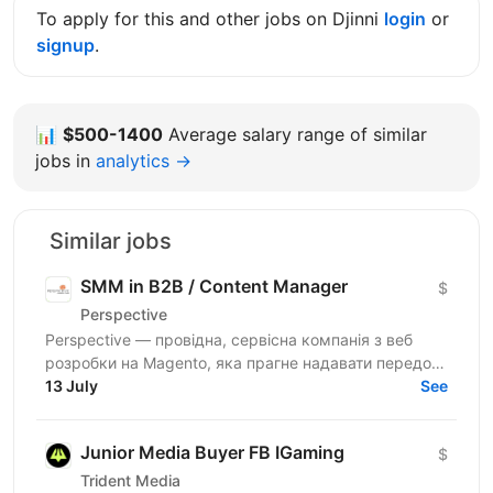
To apply for this and other jobs on Djinni
login
or
signup
.
📊
$500-1400
Average salary range of similar
jobs in
analytics →
Similar jobs
SMM in B2B / Content Manager
$
Perspective
Perspective — провідна, сервісна компанія з веб
розробки на Magento, яка прагне надавати передові
рішення для наших e-commerce клієнтів у всьому
13 July
See
світі. Якщо...
Junior Media Buyer FB IGaming
$
Trident Media