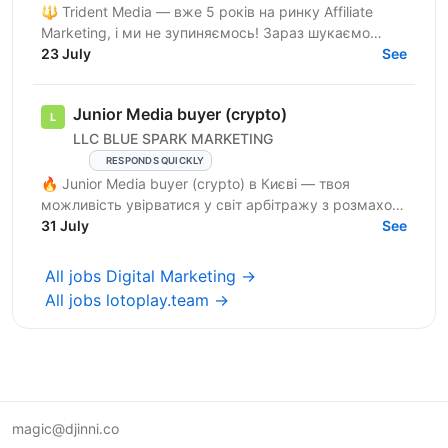
🔱 Trident Media — вже 5 років на ринку Affiliate
Marketing, і ми не зупиняємось! Зараз шукаємо
Assistant Media Buyer-а (Facebook) у нашу команду.
23 July
See
Це...
Junior Media buyer (crypto)
LLC BLUE SPARK MARKETING
RESPONDS QUICKLY
🔥 Junior Media buyer (crypto) в Києві — твоя
можливість увірватися у світ арбітражу з розмахом!
🔥 Що в нас є? 📍 Офіс у Києві — стильний і
31 July
See
максимально ...
All jobs Digital Marketing →
All jobs lotoplay.team →
magic@djinni.co