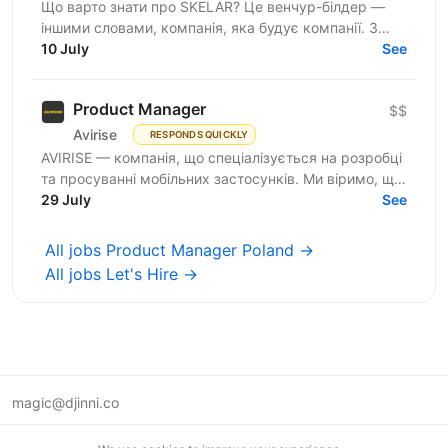
Що варто знати про SKELAR? Це венчур-білдер —
іншими словами, компанія, яка будує компанії. З
нами фаундери створюють consumer-бізнеси, які
10 July
See
стають лідерами...
Product Manager
$$
Avirise
RESPONDS QUICKLY
AVIRISE — компанія, що спеціалізується на розробці
та просуванні мобільних застосунків. Ми віримо, що
крутий продукт народжується на перетині потреб...
29 July
See
All jobs Product Manager Poland →
All jobs Let's Hire →
magic@djinni.co
Terms of Use