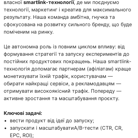
власної
smartlink-технології
, де ми поєднуємо
технології, маркетинг і креатив для максимального
результату. Наша команда амбітна, гнучка та
сфокусована на розвитку сильного бренду, що буде
поміченим на ринку.
Це автономна роль із повним циклом впливу: від
формування стратегії та запуску експериментів до
постійних продуктових покращень. Наша smartlink-
технологія допомагає партнерам (афіліатам) краще
монетизувати їхній трафік, користувачам —
обирати найкращі сервіси, а рекламодавцям —
отримувати високоякісний трафік. Попереду —
активне зростання та масштабування проєкту.
Ключові задачі:
вести продукт від ідеї до запуску;
запускати і масштабуватиA/B-тести (CTR, CR,
EPC, ROI);