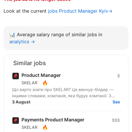
Look at the current
jobs Product Manager Kyiv→
📊
Average salary range of similar jobs in
analytics →
Similar jobs
Product Manager
$
🔥
SKELAR
Що варто знати про SKELAR? Це венчур-білдер —
іншими словами, компанія, яка будує компанії. З
нами фаундери створюють consumer-бізнеси, які
3 August
See
стають лідерами...
Payments Product Manager
$$$
🔥
SKELAR