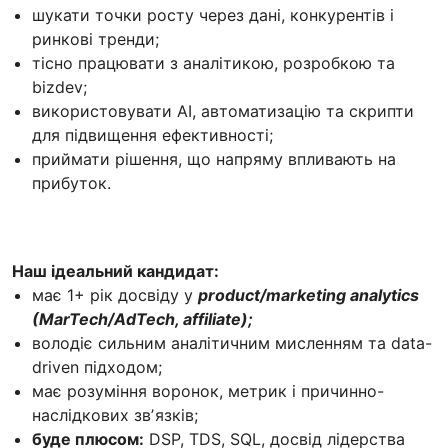
шукати точки росту через дані, конкурентів і
ринкові тренди;
тісно працювати з аналітикою, розробкою та
bizdev;
використовувати AI, автоматизацію та скрипти
для підвищення ефективності;
приймати рішення, що напряму впливають на
прибуток.
Наш ідеальний кандидат:
має 1+ рік досвіду у
product/marketing analytics
(MarTech/AdTech, affiliate);
володіє сильним аналітичним мисленням та data-
driven підходом;
має розуміння воронок, метрик і причинно-
наслідкових звʼязків;
буде плюсом:
DSP, TDS, SQL, досвід лідерства