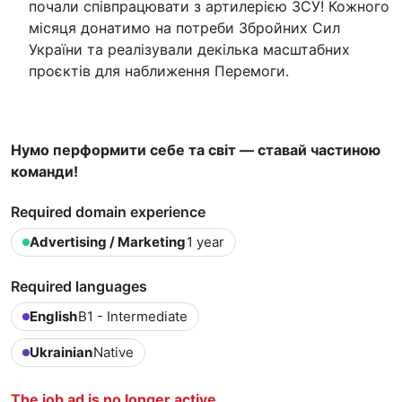
почали співпрацювати з артилерією ЗСУ! Кожного
місяця донатимо на потреби Збройних Сил
України та реалізували декілька масштабних
проєктів для наближення Перемоги.
Нумо перформити себе та світ — ставай частиною
команди!
Required domain experience
Advertising / Marketing
1 year
Required languages
English
B1 - Intermediate
Ukrainian
Native
The job ad is no longer active