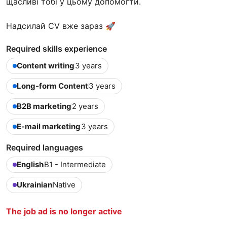
щасливі тобі у цьому допомогти.
Надсилай СV вже зараз 🚀
Required skills experience
Content writing
3 years
Long-form Content
3 years
B2B marketing
2 years
E-mail marketing
3 years
Required languages
English
B1 - Intermediate
Ukrainian
Native
The job ad is no longer active