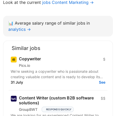
Look at the current
jobs Content Marketing →
📊
Average salary range of similar jobs in
analytics →
Similar jobs
Copywriter
$
Pics.io
We’re seeking a copywriter who is passionate about
creating valuable content and is ready to develop its
31 July
professional skills in product IT company. If...
See
Content Writer (custom B2B software
$$
solutions)
GroupBWT
RESPONDS QUICKLY
We are looking for an experienced Content Writer to