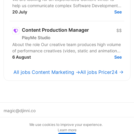
help us communicate complex Software Development,
Data Engineering and AI services to international B2B...
20 July
See
Content Production Manager
$$
PlayMe Studio
About the role Our creative team produces high volume
of performance creatives (video, static and animation)
for several product teams and user acquisition,...
6 August
See
All jobs Content Marketing →
All jobs Pricer24 →
magic@djinni.co
Terms of Use
We use cookies to improve your experience.
Suggest an idea
Learn more