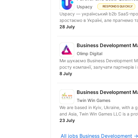
Uspacy
RESPONDS QUICKLY
Uspacy — український b2b SaaS-продукт для спільної роботи та продажів. Ми чудово
зростаємо в Україні, але пра
28 July
Business Development M
Olimp Digital
Ми шукаємо Business Development M
росту компанії, залучати партнерів і 
8 July
Business Development Ma
Twin Win Games
We are based in Kyiv, Ukraine, with a g
and Asia, Twin Win Games LLC is a pro
23 July
All jobs Business Development 