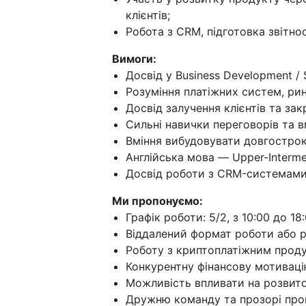
клієнтів;
Робота з CRM, підготовка звітно
Вимоги:
Досвід у Business Development / S
Розуміння платіжних систем, рин
Досвід залучення клієнтів та зак
Сильні навички переговорів та 
Вміння вибудовувати довгостроко
Англійська мова — Upper-Interme
Досвід роботи з CRM-системами
Ми пропонуємо:
Графік роботи: 5/2, з 10:00 до 18:
Віддалений формат роботи або ро
Роботу з криптоплатіжним проду
Конкурентну фінансову мотивац
Можливість впливати на розвито
Дружню команду та прозорі про