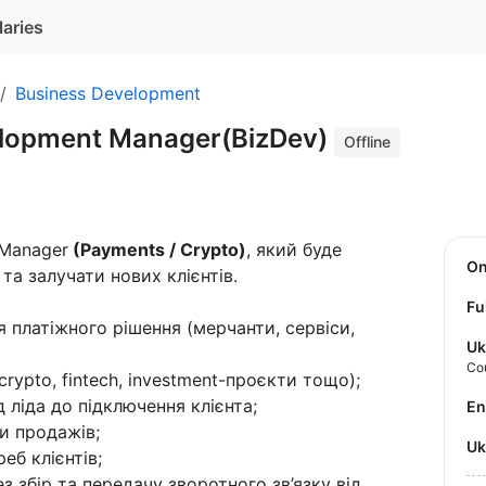
laries
Business Development
elopment Manager(BizDev)
Offline
 Manager
(Payments / Crypto)
, який буде
O
та залучати нових клієнтів.
Fu
я платіжного рішення (мерчанти, сервіси,
Uk
Co
rypto, fintech, investment-проєкти тощо);
 ліда до підключення клієнта;
E
и продажів;
U
еб клієнтів;
з збір та передачу зворотного зв’язку від