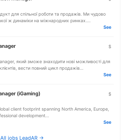
гнемо такої ж динаміки на міжнародних ринках....
See
anager
$
anager, який зможе знаходити нові можливості для
клієнтів, вести повний цикл продажів...
See
nager (iGaming)
$
lobal client footprint spanning North America, Europe,
fessional development...
See
→
All jobs LeadAR →