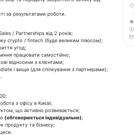
сті за результатами роботи.
ales / Partnerships від 2 років;
ку crypto / fintech (буде великим плюсом);
риття угод;
вміння працювати самостійно;
ві відносини з клієнтами;
diate і вище (для спілкування з партнерами);
.
00;
бота з офісу в Києві;
ктом, що активно розвивається;
ію
(обговорюється індивідуально)
;
к продукту та бізнесу;
цеси.