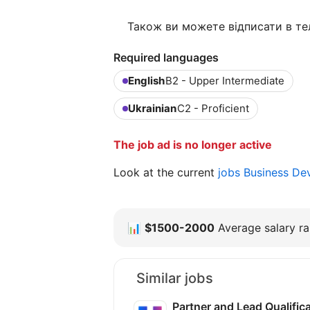
Також ви можете відписати в те
Required languages
English
B2 - Upper Intermediate
Ukrainian
C2 - Proficient
The job ad is no longer active
Look at the current
jobs Business D
📊
$1500-2000
Average salary ra
Similar jobs
Partner and Lead Qualifi