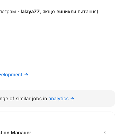
леграм -
lalaya77
, якщо виникли питання)
evelopment →
nge of similar jobs in
analytics →
cation Manager
$