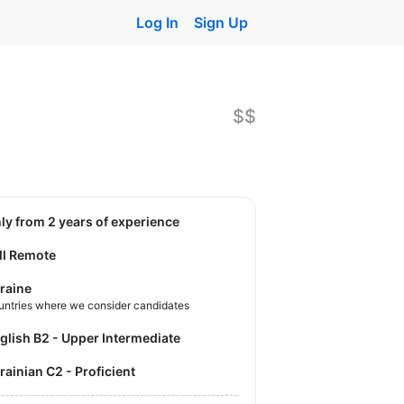
Log In
Sign Up
$$
nly from 2 years of experience
ll Remote
raine
untries where we consider candidates
nglish B2 - Upper Intermediate
krainian C2 - Proficient