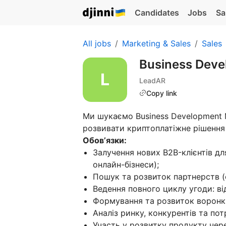
Candidates
Jobs
Sa
All jobs
Marketing & Sales
Sales
Business Dev
LeadAR
Copy link
Ми шукаємо Business Development
розвивати криптоплатіжне рішення 
Обовʼязки:
Залучення нових B2B-клієнтів дл
онлайн-бізнеси);
Пошук та розвиток партнерств (c
Ведення повного циклу угоди: від
Формування та розвиток воронк
Аналіз ринку, конкурентів та потр
Участь у розвитку продукту чере