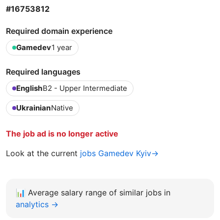
#16753812
Required domain experience
Gamedev
1 year
Required languages
English
B2 - Upper Intermediate
Ukrainian
Native
The job ad is no longer active
Look at the current
jobs Gamedev Kyiv→
📊
Average salary range of similar jobs in
analytics →