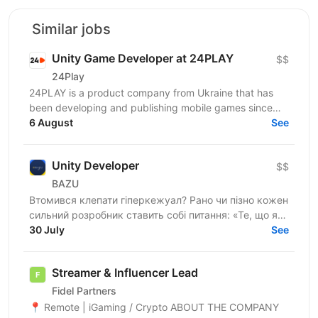
Similar jobs
Unity Game Developer at 24PLAY
$$
24Play
24PLAY is a product company from Ukraine that has
been developing and publishing mobile games since
2019. We are a team of professionals who have
6 August
See
launched...
Unity Developer
$$
BAZU
Втомився клепати гіперкежуал? Рано чи пізно кожен
сильний розробник ставить собі питання: «Те, що я
роблю, справді має значення?». Якщо тобі
30 July
See
набридло...
Streamer & Influencer Lead
Fidel Partners
📍 Remote | iGaming / Crypto ABOUT THE COMPANY