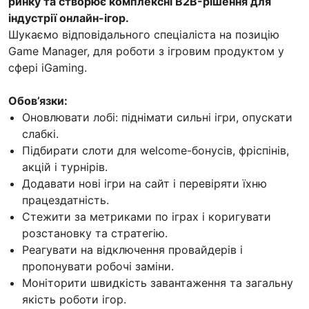
ринку та створює комплексні B2B-рішення для
індустрії онлайн-ігор.
Шукаємо відповідального спеціаліста на позицію
Game Manager, для роботи з ігровим продуктом у
сфері iGaming.
Обов’язки:
Оновлювати лобі: піднімати сильні ігри, опускати
слабкі.
Підбирати слоти для welcome-бонусів, фріспінів,
акцій і турнірів.
Додавати нові ігри на сайт і перевіряти їхню
працездатність.
Стежити за метриками по іграх і коригувати
розстановку та стратегію.
Реагувати на відключення провайдерів і
пропонувати робочі заміни.
Моніторити швидкість завантаження та загальну
якість роботи ігор.