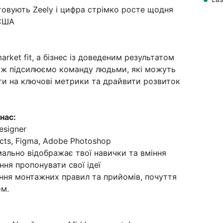
товують Zeely і цифра стрімко росте щодня
 США
rket fit, а бізнес із доведеним результатом
Тож підсилюємо команду людьми, які можуть
и на ключові метрики та драйвити розвиток
нас:
esigner
cts, Figma, Adobe Photoshop
ально відображає твої навички та вміння
ня пропонувати свої ідеї
іння монтажних правил та прийомів, почуття
ом.