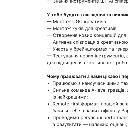
— Знання інструментів ШІ (AI спікер
У тебе будуть такі задачі та викли
— Монтаж UGC креативів
— Монтаж хуків для креативів
— Створення нових концепцій для в
— Активна співпраця з креативно
— Участь у брейнштормах та генера
— Тестування нових інструментів, е
для підвищення ефективності робо
Чому працювати з нами цікаво і п
Працюємо з найсучаснішими тех
Сильна команда A-level гравців,
із найкращими;
Remote-first формат: працюй зв
бачити тебе в наших офісах у Вар
Проводимо регулярні performanc
а результати — належно оцінені;