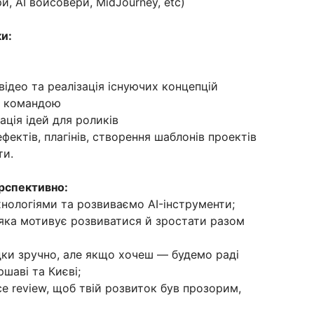
и, AI войсовери, MidJourney, etc)
ки:
ідео та реалізація існуючих концепцій
ю командою
ція ідей для роликів
фектів, плагінів, створення шаблонів проектів
ти.
ерспективно:
нологіями та розвиваємо AI-інструменти;
 яка мотивує розвиватися й зростати разом
ідки зручно, але якщо хочеш — будемо раді
шаві та Києві;
e review, щоб твій розвиток був прозорим,