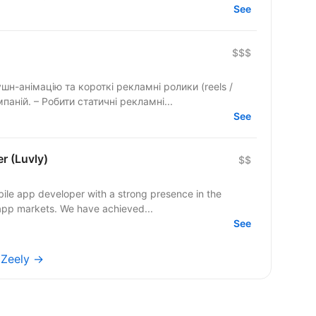
See
$$$
шн-анімацію та короткі рекламні ролики (reels /
аній. – Робити статичні рекламні...
See
r (Luvly)
$$
bile app developer with a strong presence in the
c app markets. We have achieved...
See
s Zeely →