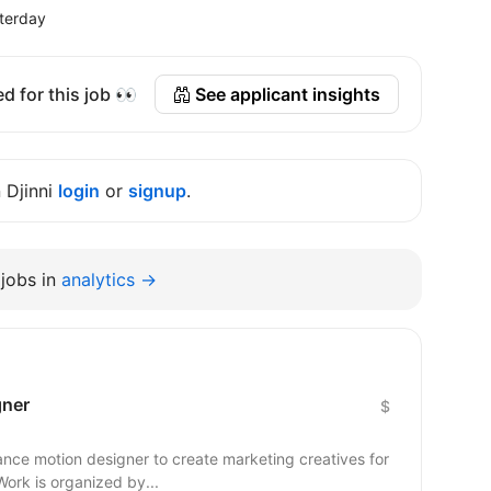
terday
d for this job 👀
See applicant insights
n Djinni
login
or
signup
.
jobs in
analytics →
gner
$
lance motion designer to create marketing creatives for
ork is organized by...