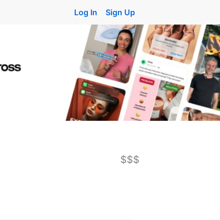
Log In
Sign Up
$$$