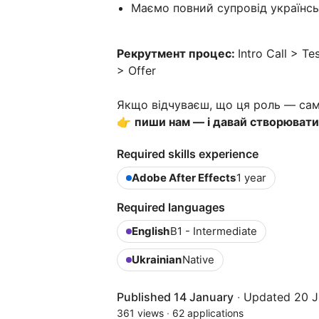
Маємо повний супровід українс
Рекрутмент процес:
Intro Call > T
> Offer
Якщо відчуваєш, що ця роль — саме
👉
пиши нам — і давай створювати 
Required skills experience
Adobe After Effects
1 year
Required languages
English
B1 - Intermediate
Ukrainian
Native
Published 14 January
·
Updated 20 J
361 views
·
62 applications