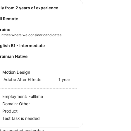
nly from 2 years of experience
ll Remote
raine
untries where we consider candidates
nglish B1 - Intermediate
krainian Native
Motion Design
Adobe After Effects
1 year
Employment: Fulltime
Domain: Other
Product
Test task is needed
t responded yesterday