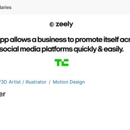
laries
3D Artist / Illustrator
Motion Design
er