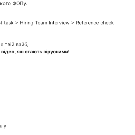
ького ФОПу.
est task > Hiring Team Interview > Reference check
 твій вайб,
відео, які стають вірусними!
uly