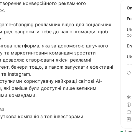
творення конверсійного рекламного
O
ж.
Fu
game-changing рекламних відео для соціальних
Uk
и раді запросити тебе до нашої команди, щоб
Co
и!
ингова платформа, яка за допомогою штучного
E
су та маркетинговим командам зростати
U
а дозволяє створювати якісні рекламні
тент, банери тощо, а також запускати ефективні
 та Instagram.
ступними користувачу найкращі світові АІ-
и, які раніше були доступні лише великим
ими командами.
ва:
буткова компанія з топ інвесторами
Las