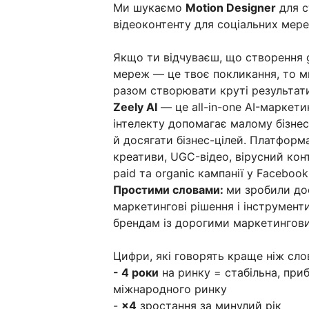
Ми шукаємо
Motion Designer
для с
відеоконтенту для соціальних мере
Якщо ти відчуваєш, що створення 
мереж — це твоє покликання, то м
разом створювати круті результат
Zeely AI
— це all-in-one AI-маркет
інтелекту допомагає малому бізне
й досягати бізнес-цілей. Платформ
креативи, UGC-відео, вірусний кон
paid та organic кампанії у Facebook
Простими словами:
ми зробили до
маркетингові рішення і інструмент
брендам із дорогими маркетингов
Цифри, які говорять краще ніж сло
- 4 роки
на ринку = стабільна, при
міжнародного ринку
-
×4
зростання за минулий рік