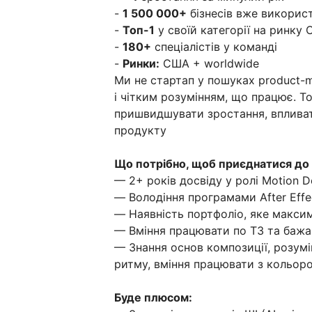
-
1 500 000+
бізнесів вже викорис
-
Топ-1
у своїй категорії на ринку
-
180+
спеціалістів у команді
-
Ринки:
США + worldwide
Ми не стартап у пошуках product-ma
і чітким розумінням, що працює. 
пришвидшувати зростання, впливат
продукту
Що потрібно, щоб приєднатися до 
— 2+ років досвіду у ролі Motion D
— Володіння програмами After Effe
— Наявність портфоліо, яке максим
— Вміння працювати по ТЗ та бажан
— Знання основ композиції, розум
ритму, вміння працювати з кольор
Буде плюсом: