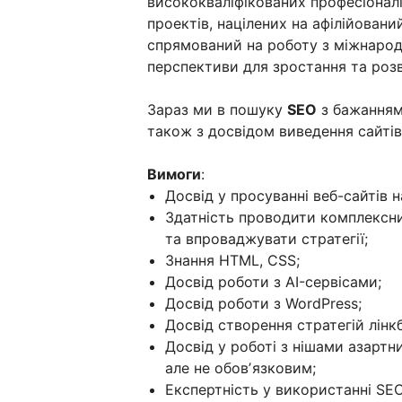
висококваліфікованих професіонал
проектів, націлених на афілійован
спрямований на роботу з міжнарод
перспективи для зростання та розв
Зараз ми в пошуку
SEO
з бажанням 
також з досвідом виведення сайтів 
Вимоги
:
Досвід у просуванні веб-сайтів 
Здатність проводити комплексни
та впроваджувати стратегії;
Знання HTML, CSS;
Досвід роботи з AI-сервісами;
Досвід роботи з WordPress;
Досвід створення стратегій лінкб
Досвід у роботі з нішами азартн
але не обовʼязковим;
Експертність у використанні SEO