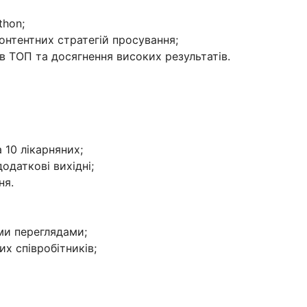
thon;
онтентних стратегій просування;
 в ТОП та досягнення високих результатів.
 10 лікарняних;
одаткові вихідні;
ня.
ми переглядами;
х співробітників;