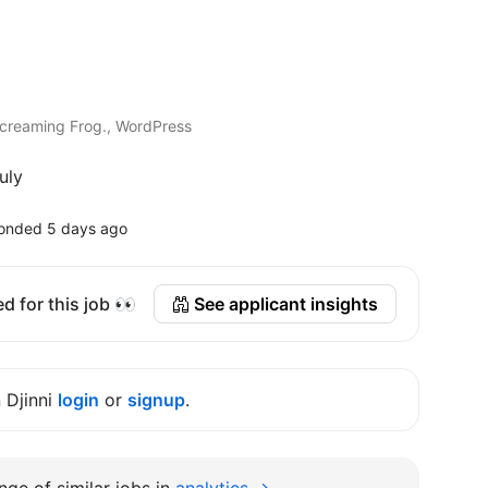
creaming Frog., WordPress
uly
onded 5 days ago
d for this job 👀
See applicant insights
n Djinni
login
or
signup
.
ge of similar jobs in
analytics →