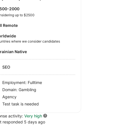
1500-2000
nsidering up to $2500
ll Remote
rldwide
untries where we consider candidates
krainian Native
SEO
Employment: Fulltime
Domain: Gambling
Agency
Test task is needed
nse activity:
Very high
t responded 5 days ago