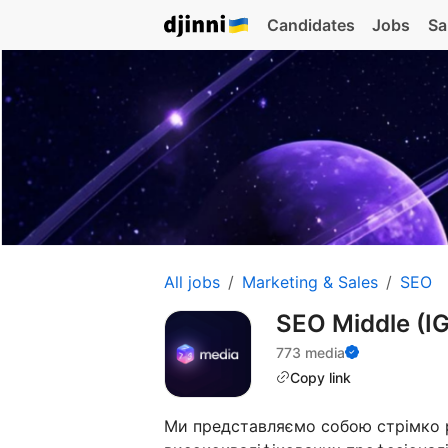
Candidates
Jobs
Sa
All jobs
Marketing & Sales
SEO
SEO Middle (I
773 media
Copy link
Ми представляємо собою стрімко 