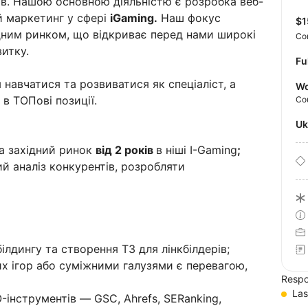
ів. Нашою основною діяльністю є розробка веб-
ий маркетинг у сфері
iGaming.
Наш фокус
$
ним ринком, що відкриває перед нами широкі
Co
итку.
Fu
навчатися та розвиватися як спеціаліст, а
Wo
в ТОПові позиції.
Co
U
на західний ринок
від 2 років
в ніші I-Gaming
;
й аналіз конкурентів, розробляти
ілдингу та створення ТЗ для лінкбілдерів;
их ігор або суміжними галузями є перевагою,
Respo
Las
-інструментів — GSC, Ahrefs, SERanking,