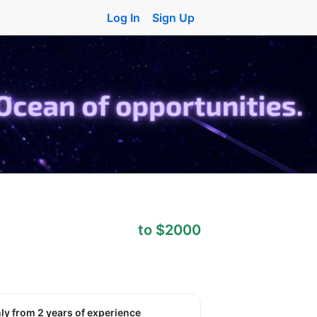
Log In
Sign Up
to $2000
nly from 2 years of experience