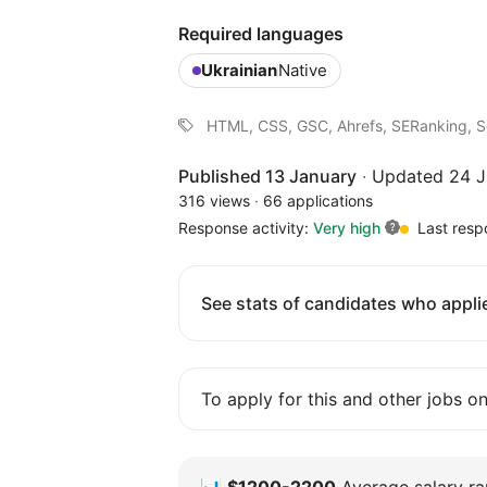
Required languages
Ukrainian
Native
HTML, CSS, GSC, Ahrefs, SERanking, S
Published 13 January
·
Updated 24 J
316 views
·
66 applications
Response activity:
Very high
Last resp
See stats of candidates who applie
To apply for this and other jobs o
📊
$1200-2200
Average salary ran