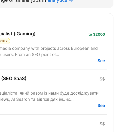
ialist (iGaming)
to $2000
ICKLY
ts media company with projects across European and
n users. From an SEO point of...
See
h (SEO SaaS)
$$
еціаліста, який разом із нами буде досліджувати,
ews, AI Search та відповідях інших...
See
$$