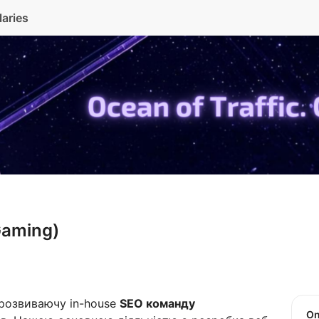
laries
Gaming)
розвиваючу in-house
SEO команду
O