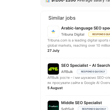
Similar jobs
Arabic-language SEO spec
Tribuna Digital
RESPONDS QU
Tribuna.com is a leading digital spor
global markets, reaching over 10 millio
27 July
SEO Specialist – AI Searc
AffBulk
RESPONDS QUICKLY
AffBulk росте – і ми шукаємо SEO-сп
як просувати сайти в Google AI Overvi
5 August
Middle SEO Specialist
SoftSvit
RESPONDS QUICKLY