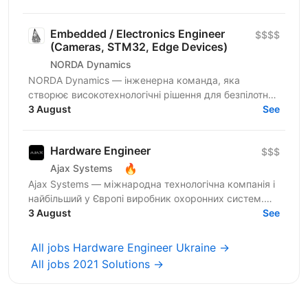
фахівця, здатного проектувати не просто...
Embedded / Electronics Engineer
$$$$
(Cameras, STM32, Edge Devices)
NORDA Dynamics
NORDA Dynamics — інженерна команда, яка
створює високотехнологічні рішення для безпілотних
систем, автономної навігації та роботизованих
3 August
See
платформ. Ми...
Hardware Engineer
$$$
🔥
Ajax Systems
Ajax Systems — міжнародна технологічна компанія і
найбільший у Європі виробник охоронних систем.
Продуктам Ajax довіряють уже понад 4,5 мільйони
3 August
See
кінцевих...
All jobs Hardware Engineer Ukraine →
All jobs 2021 Solutions →