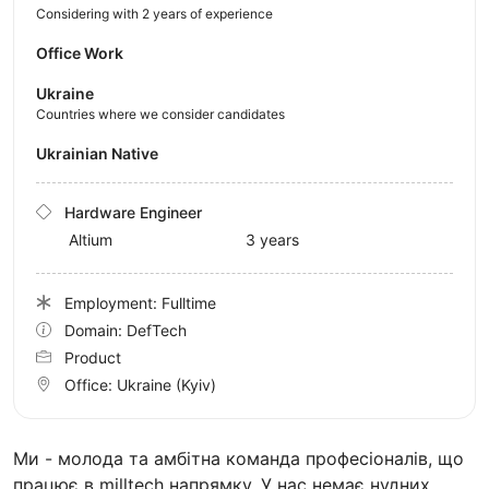
Considering with 2 years of experience
Office Work
Ukraine
Countries where we consider candidates
Ukrainian Native
Hardware Engineer
Altium
3 years
Employment: Fulltime
Domain: DefTech
Product
Office:
Ukraine
(Kyiv)
Ми - молода та амбітна команда професіоналів, що
працює в milltech напрямку. У нас немає нудних