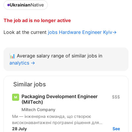
Ukrainian
Native
The job ad is no longer active
Look at the current
jobs Hardware Engineer Kyiv→
📊
Average salary range of similar jobs in
analytics →
Similar jobs
Packaging Development Engineer
$$$
(MilTech)
Miltech Company
Ми — інженерна команда, що створює
високонавантажені програмні рішення для
автономних та edge-пристроїв. Ми шукаємо
28 July
See