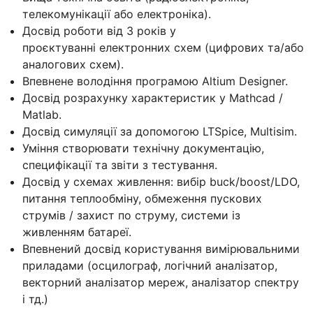
телекомунікації або електроніка).
Досвід роботи від 3 років у
проєктуванні електронних схем (цифрових та/або
аналогових схем).
Впевнене володіння програмою Altium Designer.
Досвід розрахунку характеристик у Mathcad /
Matlab.
Досвід симуляції за допомогою LTSpice, Multisim.
Уміння створювати технічну документацію,
специфікації та звіти з тестування.
Досвід у схемах живлення: вибір buck/boost/LDO,
питання теплообміну, обмеження пускових
струмів / захист по струму, системи із
живленням батареї.
Впевнений досвід користування вимірювальними
приладами (осцилограф, логічний аналізатор,
векторний аналізатор мереж, аналізатор спектру
і тд.)