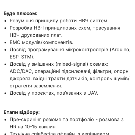
Буде плюсом:
Розуміння принципу роботи НВЧ систем.
Розробка НВЧ принципових схем, трасування
НВЧ друкованих плат.
ЕМС модулів/компонентів.
Досвід програмування мікроконтролерів (Arduino,
ESP, STM).
Досвід у змішаних (mixed-signal) схемах:
ADC/DAC, операційні підсилювачі, фільтри, опорні
джерела, вхідні тракти датчиків, контроль шумів/
стратегія заземлення.
Досвід у проєктах, пов’язаних з UAV.
Етапи відбору:
Пре-скринінг резюме та портфоліо - розмова з
HR на 10-15 хвилин.
Технічна співбесіда офлайн з керівником