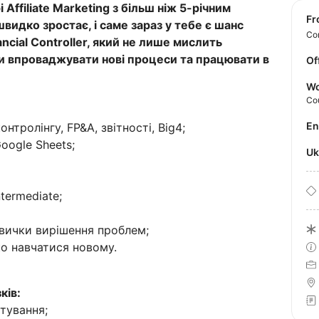
 Affiliate Marketing з більш ніж 5-річним
f
видко зростає, і саме зараз у тебе є шанс
Con
ncial Controller, який не лише мислить
ми впроваджувати нові процеси та працювати в
Of
Wo
Co
E
нтролінгу, FP&A, звітності, Big4;
Google Sheets;
U
termediate;
навички вирішення проблем;
ко навчатися новому.
ків:
тування;