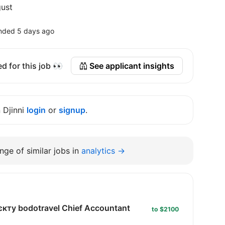
ust
nded 5 days ago
d for this job 👀
See applicant insights
n Djinni
login
or
signup
.
nge of similar jobs in
analytics →
кту bodotravel Chief Accountant
to $2100