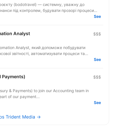
оєкту (bodotravel) — системну, уважну до
нанси під контролем, будувати прозорі процеси...
See
mation Analyst
$$$
tomation Analyst, який допоможе побудувати
ової звітності, автоматизувати процеси та...
See
d Payments)
$$$
sury & Payments) to join our Accounting team in
heart of our payment...
See
obs Trident Media →