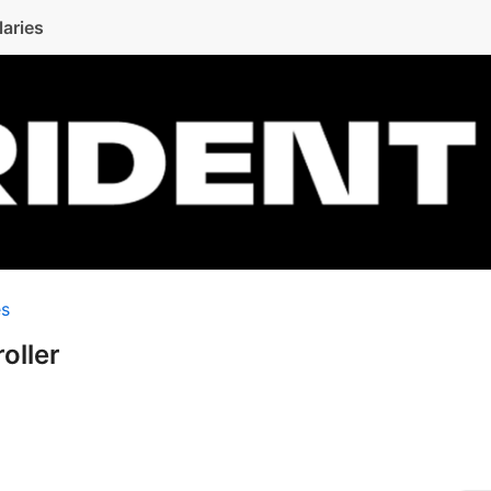
laries
es
oller