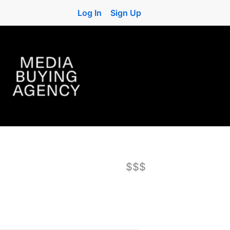
Log In
Sign Up
$$$