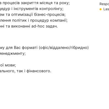
а процесів закриття місяця та року;
Respo
цедур і інструментів контролінгу;
Las
м та оптимізації бізнес-процесів;
ення політик і процедур компанії;
ні та виконанні ad-hoc задач.
у для Вас форматі (офіс/віддалено/гібридно)
оменеджменту;
ої мови;
льного, так і фінансового.