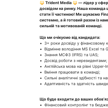
🔱 Trident Media 🔱 — лідер у сфері
досвідом на ринку. Наша команда ш
стати її частиною! Ми шукаємо Fina
системно, а й готовий разом із на
сильній та мотивованій команді.
Що ми очікуємо від кандидата:
3+ роки досвіду у фінансовому ко
Відмінне володіння MS Excel та 
Знання МСФЗ (IFRS) та UAS;
Досвід роботи з нерезидентами;
Англійська мова на рівні Upper-In
Вміння працювати в команді;
Сильні аналітичні здібності та 
Адаптивність та здатність швид
Що буде входити до ваших обовʼяз
Фінансовий контролінг та бюдже