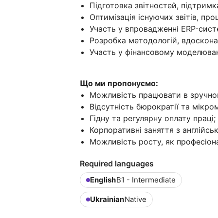
Підготовка звітностей, підтримк
Оптимізація існуючих звітів, про
Участь у впровадженні ERP-систе
Розробка методологій, вдосконал
Участь у фінансовому моделюван
Що ми пропонуємо:
Можливість працювати в зручном
Відсутність бюрократії та мікр
Гідну та регулярну оплату праці;
Корпоративні заняття з англійськ
Можливість росту, як професіона
Required languages
English
B1 - Intermediate
Ukrainian
Native