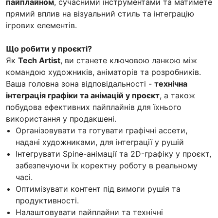
пайплайном
, сучасними інструментами та матимете
прямий вплив на візуальний стиль та інтеграцію
ігрових елементів.
Що робити у проєкті?
Як
Tech Artist
, ви станете ключовою ланкою між
командою художників, аніматорів та розробників.
Ваша головна зона відповідальності -
технічна
інтеграція графіки та анімацій у проєкт
, а також
побудова ефективних пайплайнів для їхнього
використання у продакшені.
Організовувати та готувати графічні ассети,
надані художниками, для інтеграції у рушій
Інтегрувати Spine-анімації та 2D-графіку у проєкт,
забезпечуючи їх коректну роботу в реальному
часі.
Оптимізувати контент під вимоги рушія та
продуктивності.
Налаштовувати пайплайни та технічні