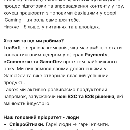
процес підготовки та впровадження контенту у гру, і
хочеш працювати з топовими фахівцями у сфері
iGaming - ця роль саме для тебе.
Нижче - більше, у питаннях та відповідях.
Хто ми та що ми робимо?
LeaSoft
- сервісна компанія, яка має амбіцію стати
консалтинговим лідером у сферах
Payments,
eCommerce та GameDev
протягом найближчого
року. Ми пишаємося своїми досягненнями у
GameDev та вже створили власний успішний
продукт .
Також ми активно розвиваємо продуктовий
напрямок, запускаючи
нові B2C та B2B рішення
, які
змінюють індустрію.
Наш головний пріоритет - люди
Співробітники.
Гарні люди → гарні клієнти.