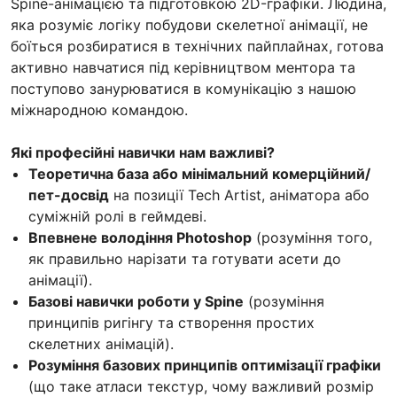
Spine-анімацією та підготовкою 2D-графіки. Людина,
яка розуміє логіку побудови скелетної анімації, не
боїться розбиратися в технічних пайплайнах, готова
активно навчатися під керівництвом ментора та
поступово занурюватися в комунікацію з нашою
міжнародною командою.
Які професійні навички нам важливі?
Теоретична база або мінімальний комерційний/
пет-досвід
на позиції Tech Artist, аніматора або
суміжній ролі в геймдеві.
Впевнене володіння Photoshop
(розуміння того,
як правильно нарізати та готувати асети до
анімації).
Базові навички роботи у Spine
(розуміння
принципів ригінгу та створення простих
скелетних анімацій).
Розуміння базових принципів оптимізації графіки
(що таке атласи текстур, чому важливий розмір