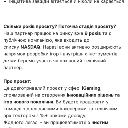
Ініціатива завжди вітається й ніколи не карається
Скільки років проєкту? Поточна стадія проєкту?
Наш партнер працює на ринку вже
9 років
та є
публічною компанією, яка входить до
списку
NASDAQ
. Наразі вони активно розширюють
напрямок розробки ігор і внутрішніх інструментів,
де ми беремо участь як ключовий технічний
партнер.
Про проєкт:
Це довготривалий проєкт у сфері
iGaming
,
спрямований на створення
інноваційних рішень та
ігор нового покоління
. Ви будете працювати у
команді з досвідченими інженерами та технічним
архітектором з 15+ роками досвіду.
Жодного легасі - ви працюватимете з
чистим