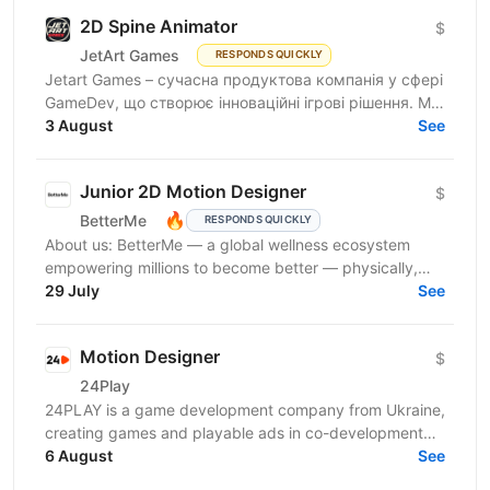
2D Spine Animator
$
JetArt Games
RESPONDS QUICKLY
Jetart Games – сучасна продуктова компанія у сфері
GameDev, що створює інноваційні ігрові рішення. Ми
розробляємо високопродуктивні ігрові системи з
3 August
See
гнучкою...
Junior 2D Motion Designer
$
🔥
BetterMe
RESPONDS QUICKLY
About us: BetterMe — a global wellness ecosystem
empowering millions to become better — physically,
mentally, and emotionally. We build what makes
29 July
See
people...
Motion Designer
$
24Play
24PLAY is a game development company from Ukraine,
creating games and playable ads in co-development
6 August
and co-production with partners worldwide. Since...
See