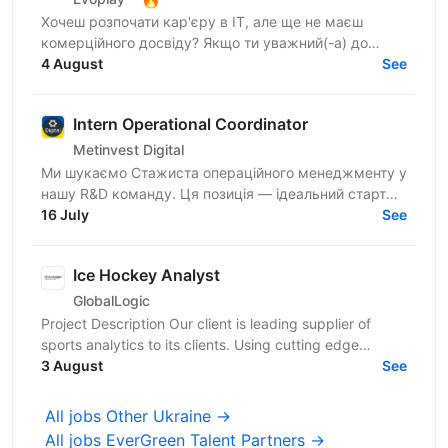
Хочеш розпочати кар'єру в IT, але ще не маєш
комерційного досвіду? Якщо ти уважний(-а) до
деталей, любиш порядок і хочеш працювати з
4 August
See
продуктами екосистеми...
Intern Operational Coordinator
Metinvest Digital
Ми шукаємо Стажиста операційного менеджменту у
нашу R&D команду. Ця позиція — ідеальний старт
для тих, хто мріє про кар'єру в управлінні
16 July
See
проєктами чи...
Ice Hockey Analyst
GlobalLogic
Project Description Our client is leading supplier of
sports analytics to its clients. Using cutting edge
Computer Vision and AI/ML technologies, the...
3 August
See
All jobs Other Ukraine →
All jobs EverGreen Talent Partners →