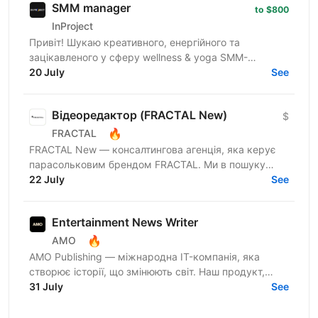
SMM manager
to $800
InProject
Привіт! Шукаю креативного, енергійного та
зацікавленого у сферу wellness & yoga SMM-
менеджера з досвідом від 1 року. Якщо ти вмієш
20 July
See
створювати естетичний...
Відеоредактор (FRACTAL New)
$
🔥
FRACTAL
FRACTAL New — консалтингова агенція, яка керує
парасольковим брендом FRACTAL. Ми в пошуку
Video Content Editor, який стане ключовою людиною
22 July
See
у створенні та...
Entertainment News Writer
🔥
AMO
AMO Publishing — міжнародна IT-компанія, яка
створює історії, що змінюють світ. Наш продукт,
AmoMama, є одним із найбільших онлайн-таблоїдів в
31 July
See
Україні,...