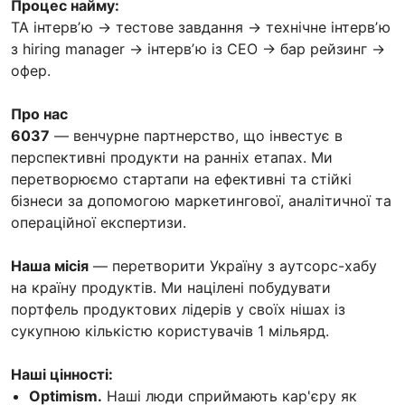
Процес найму:
TA інтервʼю → тестове завдання → технічне інтервʼю
з hiring manager → інтервʼю із СЕО → бар рейзинг →
офер.
Про нас
6037
— венчурне партнерство, що інвестує в
перспективні продукти на ранніх етапах. Ми
перетворюємо стартапи на ефективні та стійкі
бізнеси за допомогою маркетингової, аналітичної та
операційної експертизи.
Наша місія
— перетворити Україну з аутсорс-хабу
на країну продуктів. Ми націлені побудувати
портфель продуктових лідерів у своїх нішах із
сукупною кількістю користувачів 1 мільярд.
Наші цінності:
Optimism.
Наші люди сприймають кар'єру як