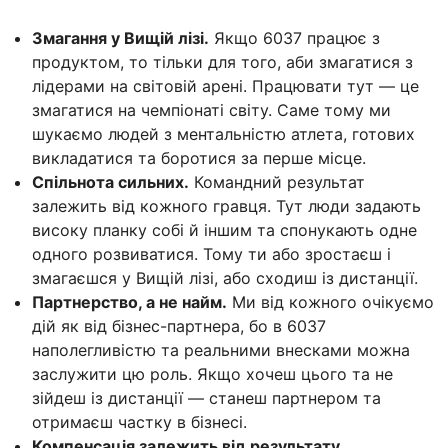
Змагання у Вищій лізі.
Якщо 6037 працює з
продуктом, то тільки для того, аби змагатися з
лідерами на світовій арені. Працювати тут — це
змагатися на чемпіонаті світу. Саме тому ми
шукаємо людей з ментальністю атлета, готових
викладатися та боротися за перше місце.
Спільнота сильних.
Командний результат
залежить від кожного гравця. Тут люди задають
високу планку собі й іншим та спонукають одне
одного розвиватися. Тому ти або зростаєш і
змагаєшся у Вищій лізі, або сходиш із дистанції.
Партнерство, а не найм.
Ми від кожного очікуємо
дій як від бізнес-партнера, бо в 6037
наполегливістю та реальними внесками можна
заслужити цю роль. Якщо хочеш цього та не
зійдеш із дистанції — станеш партнером та
отримаєш частку в бізнесі.
Компенсація залежить від результату.