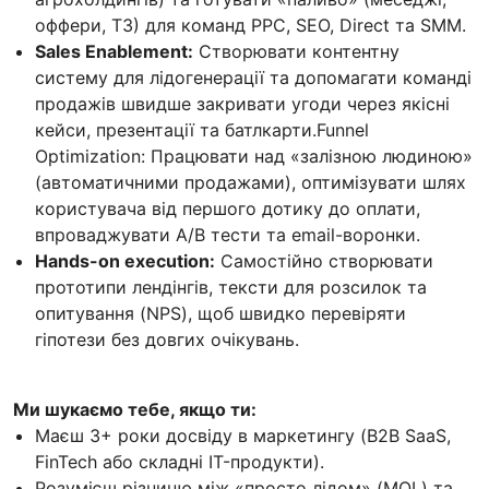
оффери, ТЗ) для команд PPC, SEO, Direct та SMM.
Sales Enablement:
Створювати контентну
систему для лідогенерації та допомагати команді
продажів швидше закривати угоди через якісні
кейси, презентації та батлкарти.Funnel
Optimization: Працювати над «залізною людиною»
(автоматичними продажами), оптимізувати шлях
користувача від першого дотику до оплати,
впроваджувати A/B тести та email-воронки.
Hands-on execution:
Самостійно створювати
прототипи лендінгів, тексти для розсилок та
опитування (NPS), щоб швидко перевіряти
гіпотези без довгих очікувань.
Ми шукаємо тебе, якщо ти:
Маєш 3+ роки досвіду в маркетингу (B2B SaaS,
FinTech або складні IT-продукти).
Розумієш різницю між «просто лідом» (MQL) та