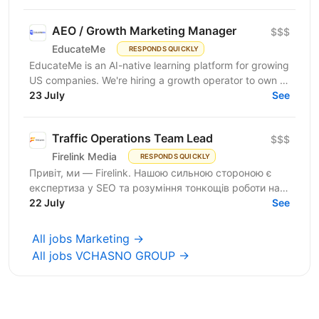
AEO / Growth Marketing Manager
$$$
EducateMe
RESPONDS QUICKLY
EducateMe is an AI-native learning platform for growing
US companies. We're hiring a growth operator to own a
23 July
new acquisition channel: AI search. You'll...
See
Traffic Operations Team Lead
$$$
Firelink Media
RESPONDS QUICKLY
Привіт, ми — Firelink. Нашою сильною стороною є
експертиза у SEO та розуміння тонкощів роботи на
22 July
різних ринках і нішах. Зараз ми шукаємо Traffic...
See
All jobs Marketing →
All jobs VCHASNO GROUP →