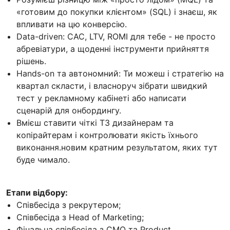
«готовим до покупки клієнтом» (SQL) і знаєш, як
впливати на цю конверсію.
Data-driven: CAC, LTV, ROMI для тебе - не просто
абревіатури, а щоденні інструменти прийняття
рішень.
Hands-on та автономний: Ти можеш і стратегію на
квартал скласти, і власноруч зібрати швидкий
тест у рекламному кабінеті або написати
сценарій для онбордингу.
Вмієш ставити чіткі ТЗ дизайнерам та
копірайтерам і контролювати якість їхнього
виконання.новим кратним результатом, яких тут
буде чимало.
Етапи відбору:
Співбесіда з рекрутером;
Співбесіда з Head of Marketing;
Фінальна співбесіда з CМО та Product