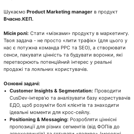
Шукаємо
Product Marketing manager
в продукт
Вчасно.КЕП.
Місія ролі:
Стати «мізками» продукту в маркетингу.
Твоя задача - не просто «лити трафік» (для цього у
нас є потужна команда PPC та SEO), а створювати
сенси, пакувати цінність та будувати воронки, які
перетворюють потенційний інтерес у реальні
продажі та лояльних користувачів.
Основні задачі:
Customer Insights & Segmentation:
Проводити
CusDev-інтерв'ю та аналізувати базу користувачів
ЕДО, щоб розуміти болі клієнтів та знаходити
ідеальні моменти для крос-сейлу.
Positioning & Messaging:
Розробляти ціннісні
пропозиції для різних сегментів (від ФОПів до
агрохолдингів) та готувати «паливо» (меседжі,