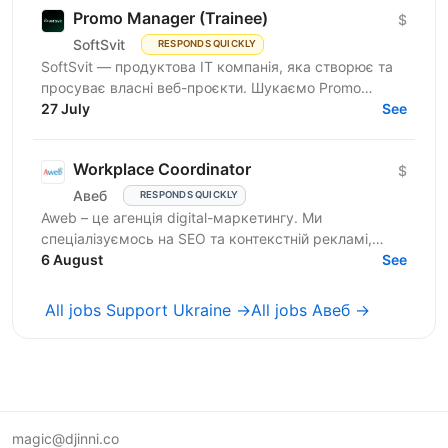
Promo Manager (Trainee)
$
SoftSvit
RESPONDS QUICKLY
SoftSvit — продуктова IT компанія, яка створює та
просуває власні веб-проєкти. Шукаємо Promo
Manager (Trainee): якщо ти на старті кар'єри й хочеш
27 July
See
рости...
Workplace Coordinator
$
Авеб
RESPONDS QUICKLY
Aweb – це агенція digital-маркетингу. Ми
спеціалізуємось на SEO та контекстній рекламі,
працюємо із середнім бізнесом, як в Україні, так і за
6 August
See
кордоном....
All jobs Support Ukraine →
All jobs Авеб →
magic@djinni.co