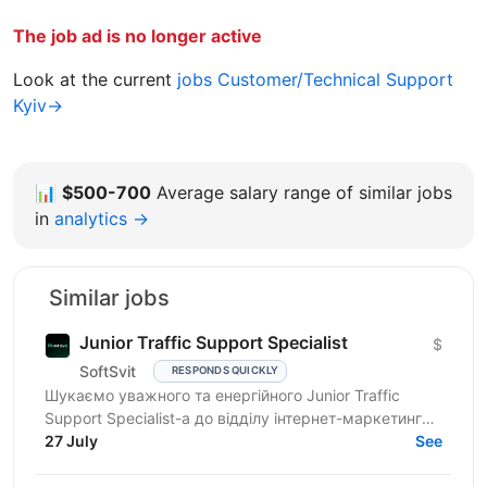
The job ad is no longer active
Look at the current
jobs Customer/Technical Support
Kyiv→
📊
$500-700
Average salary range of similar jobs
in
analytics →
Similar jobs
Junior Traffic Support Specialist
$
SoftSvit
RESPONDS QUICKLY
Шукаємо уважного та енергійного Junior Traffic
Support Specialist-а до відділу інтернет-маркетингу
продуктової ІТ-компанії. Якщо Ви прагнете
27 July
See
розвиватись у...