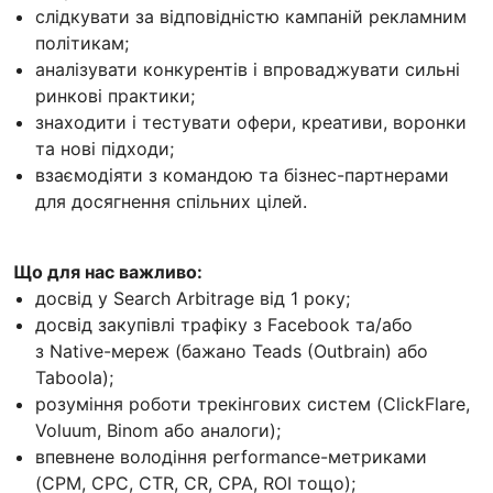
слідкувати за відповідністю кампаній рекламним
політикам;
аналізувати конкурентів і впроваджувати сильні
ринкові практики;
знаходити і тестувати офери, креативи, воронки
та нові підходи;
взаємодіяти з командою та бізнес-партнерами
для досягнення спільних цілей.
Що для нас важливо:
досвід у Search Arbitrage від 1 року;
досвід закупівлі трафіку з Facebook та/або
з Native-мереж (бажано Teads (Outbrain) або
Taboola);
розуміння роботи трекінгових систем (ClickFlare,
Voluum, Binom або аналоги);
впевнене володіння performance-метриками
(CPM, CPC, CTR, CR, CPA, ROI тощо);