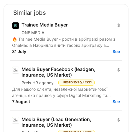
Similar jobs
Trainee Media Buyer
$
ONE MEDIA
🔥 Trainee Media Buyer - рости в арбітражі разом з
OneMedia Набридло вчити теорію арбітражу з
ютубу? Хочеш вчитися на реальних бюджетах,
31 July
See
реальних кампаніях...
Media Buyer Facebook (leadgen,
$
Insurance, US Market)
Preis HR agency
RESPONDS QUICKLY
Для нашого клієнта, незалежної маркетингової
агенції, яка працює у сфері Digital Marketing та
Affiliate Marketing, шукаємо Lead Generation
7 August
See
Specialist /...
Media Buyer (Lead Generation,
$
Insurance, US Market)