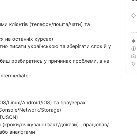
ми клієнтів (телефон/пошта/чати) та
я на останніх курсах)
тно писати українською та зберігати спокій у
биш розбиратись у причинах проблеми, а не
Intermediate+
S/Linux/Android/iOS) та браузерах
Console/Network/Storage)
T/JSON)
(кроки/очікувано/факт/докази) і працював/
 або аналогами