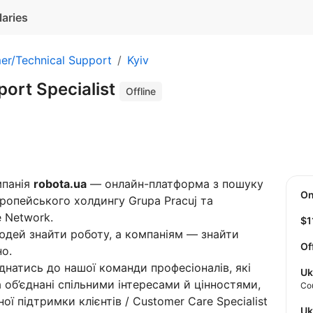
laries
er/Technical Support
Kyiv
ort Specialist
Offline
мпанія
robota.ua
— онлайн-платформа з пошуку
O
вропейського холдингу Grupa Pracuj та
 Network.
$
дей знайти роботу, а компаніям — знайти
Of
о.
днатись до нашої команди професіоналів, які
Uk
а об’єднані спільними інтересами й цінностями,
Co
ої підтримки клієнтів / Customer Care Specialist
U