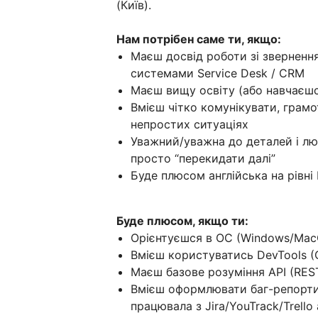
(Київ).
Нам потрібен саме ти, якщо:
Маєш досвід роботи зі звернення
системами Service Desk / CRM
Маєш вищу освіту (або навчаєшс
Вмієш чітко комунікувати, грамо
непростих ситуаціях
Уважний/уважна до деталей і лю
просто “перекидати далі”
Буде плюсом англійська на рівні 
Буде плюсом, якщо ти:
Орієнтуєшся в ОС (Windows/MacO
Вмієш користуватись DevTools (
Маєш базове розуміння API (RES
Вмієш оформлювати баг-репорти 
працювала з Jira/YouTrack/Trello