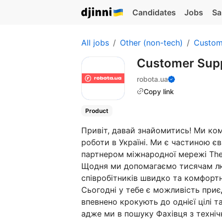
Candidates
Jobs
Sa
All jobs
Other (non-tech)
Custom
Customer Supp
robota.ua
Copy link
Product
Привіт, давай знайомитись! Ми ко
роботи в Україні. Ми є частиною є
партнером міжнародної мережі The
Щодня ми допомагаємо тисячам лю
співробітників швидко та комфортн
Сьогодні у тебе є можливість приє
впевнено крокують до однієї цілі т
адже ми в пошуку Фахівця з технічн