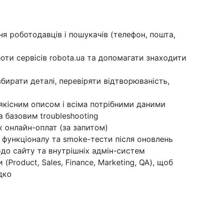
я роботодавців і пошукачів (телефон, пошта,
оти сервісів robota.ua та допомагати знаходити
збирати деталі, перевіряти відтворюваність,
 якісним описом і всіма потрібними даними
 базовим troubleshooting
х онлайн-оплат (за запитом)
функціоналу та smoke-тести після оновлень
одо сайту та внутрішніх адмін-систем
Product, Sales, Finance, Marketing, QA), щоб
дко