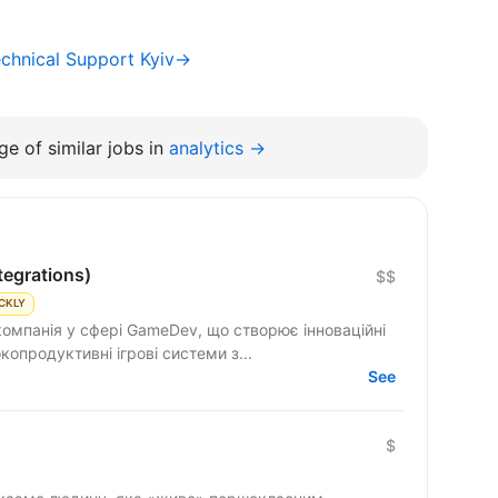
chnical Support Kyiv→
e of similar jobs in
analytics →
tegrations)
$$
CKLY
компанія у сфері GameDev, що створює інноваційні
ємо високопродуктивні ігрові системи з...
See
$