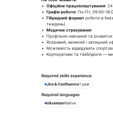
Офіційне працевлаштування
: 2
Графік роботи
: Пн–Пт, 09:00–18
Гібридний формат
роботи в Києві
тиждень)
Медичне страхування
Профільне навчання та розвиток
Яскравий, великий і затишний оф
Можливість відвідувати спортзал
Корпоративи та тімбілдінги — м
Required skills experience
Jira & Confluence
1 year
Required languages
Ukrainian
Native