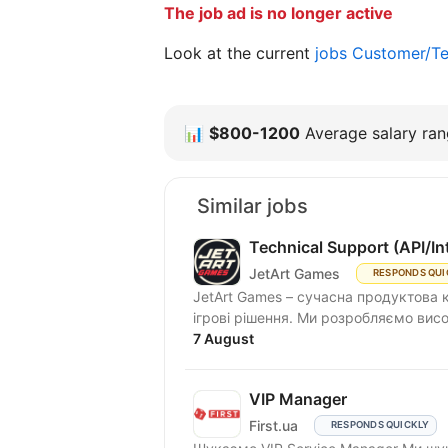
The job ad is no longer active
Look at the current
jobs Customer/Te
📊
$800-1200
Average salary rang
Similar jobs
Technical Support (API/In
JetArt Games
RESPONDS QUI
JetArt Games – сучасна продуктова 
ігрові рішення. Ми розробля
7 August
VIP Manager
First.ua
RESPONDS QUICKLY