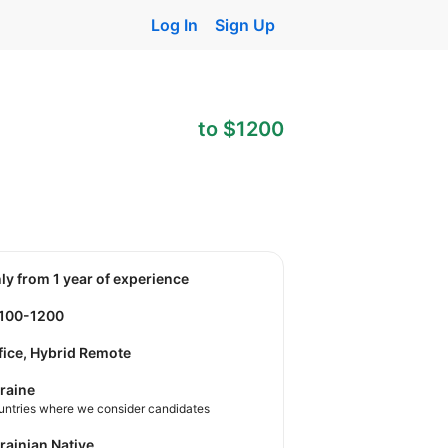
Log In
Sign Up
to $1200
nly from 1 year of experience
1100-1200
fice, Hybrid Remote
raine
untries where we consider candidates
krainian Native