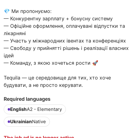
💎 Ми пропонуємо:
— Конкурентну зарплату + бонусну систему
— Офіційне оформлення, оплачувані відпустки та
лікарняні
— Участь у міжнародних івентах та конференціях
— Свободу у прийнятті рішень і реалізації власних
ідей
— Команду, з якою хочеться рости 🚀
Tequila — це середовище для тих, хто хоче
будувати, а не просто керувати.
Required languages
English
A2 - Elementary
Ukrainian
Native
The job ad is no longer active