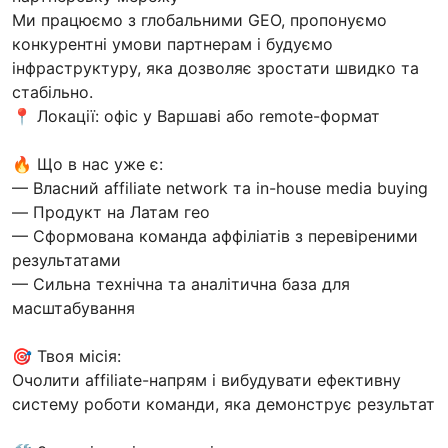
Ми працюємо з глобальними GEO, пропонуємо
конкурентні умови партнерам і будуємо
інфраструктуру, яка дозволяє зростати швидко та
стабільно.
📍 Локації: офіс у Варшаві або remote-формат
🔥 Що в нас уже є:
— Власний affiliate network та in-house media buying
— Продукт на Латам гео
— Сформована команда аффіліатів з перевіреними
результатами
— Сильна технічна та аналітична база для
масштабування
🎯 Твоя місія:
Очолити affiliate-напрям і вибудувати ефективну
систему роботи команди, яка демонструє результат