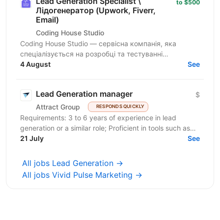
Lead Generation Specialist \
to $500
Лідогенератор (Upwork, Fiverr,
Email)
Coding House Studio
Coding House Studio — сервісна компанія, яка
спеціалізується на розробці та тестуванні
програмного забезпечення високого класу. Ми
4 August
See
підтримуємо високий...
Lead Generation manager
$
Attract Group
RESPONDS QUICKLY
Requirements: 3 to 6 years of experience in lead
generation or a similar role; Proficient in tools such as
LinkedIn, LinkedIn Sales Navigator, IncIn, and...
21 July
See
All jobs Lead Generation →
All jobs Vivid Pulse Marketing →