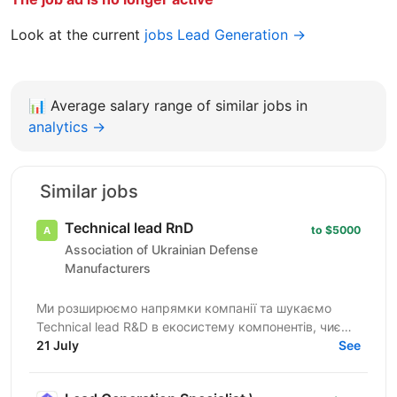
Look at the current
jobs Lead Generation →
📊
Average salary range of similar jobs in
analytics →
Similar jobs
Technical lead RnD
to $5000
Association of Ukrainian Defense
Manufacturers
Ми розширюємо напрямки компанії та шукаємо
Technical lead R&D в екосистему компонентів, чиєю
місією стане перетворення наших унікальних
21 July
See
технологічних...