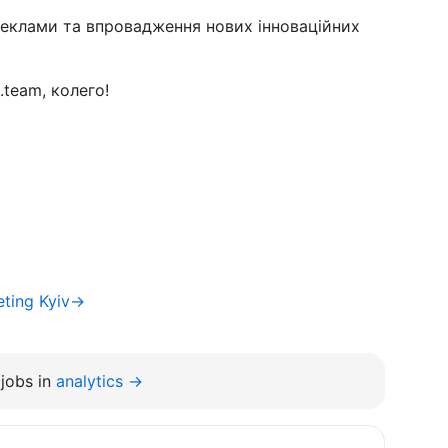
реклами та впровадження нових інноваційних
team, колего!
eting Kyiv→
jobs in
analytics →