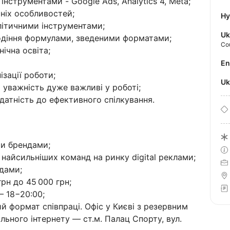
 інструментами - Google Ads, Analytics 4, Meta;
хніх особливостей;
Hy
літичними інструментами;
Uk
одіння формулами, зведеними форматами;
Co
ічна освіта;
E
ізації роботи;
U
а уважність дуже важливі у роботі;
датність до ефективного спілкування.
и брендами;
 найсильніших команд на ринку digital реклами;
ндами;
грн до 45 000 грн;
— 18−20:00;
ий формат співпраці. Офіс у Києві з резервним
ьного інтернету — ст.м. Палац Спорту, вул.