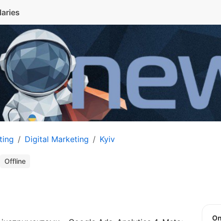
laries
ting
Digital Marketing
Kyiv
Offline
O