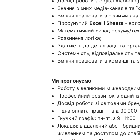
Досвід роботи з digital marketing
Знання різних медіа-каналів та ї
Вміння працювати з різними ана
Просунутий
Excel і Sheets
- вол
Математичний склад розуму/техн
Розвинена логіка;
Здатність до деталізації та орган
Системність, відповідальність т
Вміння працювати в команді та з
Ми пропонуємо:
Роботу з великими міжнародним
Професійний розвиток в одній із
Досвід роботи зі світовими бре
Гідна оплата праці — від 30 000 
Гнучкий графік: пн-пт, з 9−11:00 
Локація: віддалений або гібридн
живленням та доступом до стабіл