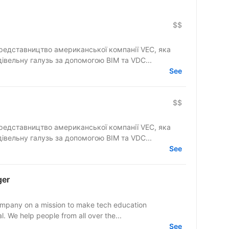
$$
едставництво американської компанії VEC, яка
івельну галузь за допомогою BIM та VDC...
See
$$
едставництво американської компанії VEC, яка
івельну галузь за допомогою BIM та VDC...
See
ger
ompany on a mission to make tech education
l. We help people from all over the...
See