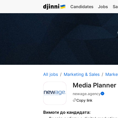
Candidates
Jobs
Sa
All jobs
Marketing & Sales
Marke
Media Planner
newage.agency
Copy link
Вимоги до кандидата: