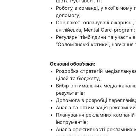
Шота Руставелі, 11;
Роботу в команді, у якої є чому
допомогу;
Соц.пакет: оплачувані лікарняні
англійська, Mental Care-program;
Регулярні тімбілдини та участь в
“Солом’янські котики”, навчання
Основні обов'язки:
Розробка стратегій медіапланува
цілей та бюджету;
Вибір оптимальних медіа-каналі
результатів;
Допомога в розробці перепланів;
Аналіз та оптимізація рекламний
Планування рекламних кампаній 
інструментів;
Аналіз ефективності рекламних ка