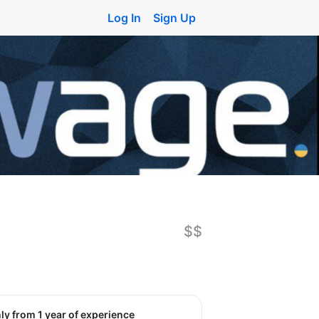
Log In
Sign Up
$$
nly from 1 year of experience