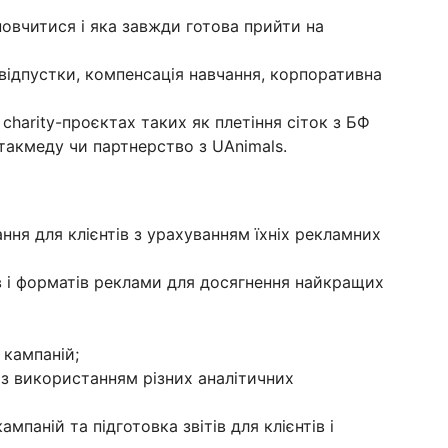
 повчитися і яка завжди готова прийти на
, відпустки, компенсація навчання, корпоративна
 charity-проєктах таких як плетіння сіток з БФ
 такмеду чи партнерство з UAnimals.
ння для клієнтів з урахуванням їхніх рекламних
в і форматів реклами для досягнення найкращих
 кампаній;
з використанням різних аналітичних
мпаній та підготовка звітів для клієнтів і