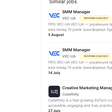
Similar jobs
SMM Manager
VEC-UA
RESPONDS QUICKLY
ПРО VEC-UA VEC-UA — українське пр
вже понад 10 років трансформує буд
5 August
SMM Manager
VEC-UA
RESPONDS QUICKLY
ПРО VEC-UA VEC-UA — українське пр
вже понад 10 років трансформує буд
14 July
Creative Marketing Mana
Codefinity
Codefinity is a fast-growing EdTech c
accessible, engaging and truly practica
27 July