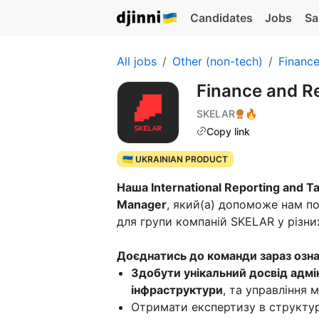
Candidates
Jobs
Sa
All jobs
Other (non-tech)
Financ
Finance and R
SKELAR
🔥
Copy link
🇺🇦 UKRAINIAN PRODUCT
Наша International Reporting and 
Manager
, який(а) допоможе нам п
для групи компаній SKELAR у різних
Доєднатись до команди зараз озна
Здобути унікальний досвід адмі
інфраструктури
, та управління
Отримати експертизу в структур