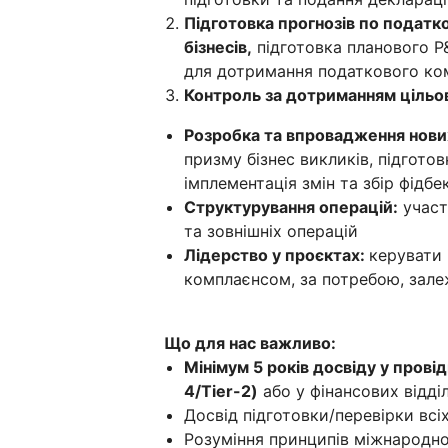
Підготовка прогнозів по подат
бізнесів,
підготовка планового P
для дотримання податкового ко
Контроль за дотриманням цільо
Розробка та впровадження нови
призму бізнес викликів, підгото
імплементація змін та збір фідбе
Структурування операцій:
участ
та зовнішніх операцій
Лідерство у проєктах:
керувати 
комплаєнсом, за потребою, залеж
Що для нас важливо:
Мінімум 5 років досвіду у пров
4/Tier-2)
або у фінансових відді
Досвід підготовки/перевірки всіх
Розуміння принципів міжнародн