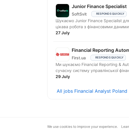
Junior Finance Specialist
SoftSvit
RESPONDS QUICKLY
Шукаємо Junior Finance Specialist д
цікава робота з фінансовими даними,
27 July
Financial Reporting Auto
First.ua
RESPONDS QUICKLY
Ми шукаємо Financial Reporting & Au
сучасну систему управлінської фінанс
29 July
All jobs Financial Analyst Poland
We use cookies to improve your experience.
Lear
magic@djinni.co
Terms of Use
Sugges