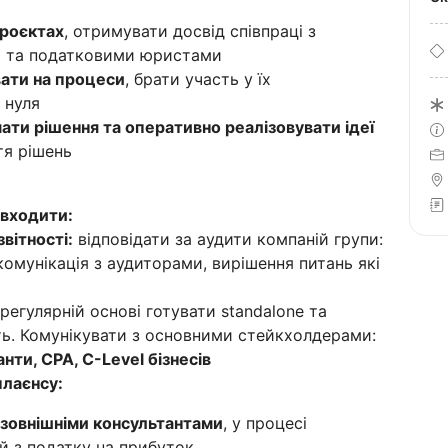
проєктах
, отримувати досвід співпраці з
и та податковими юристами
ати на процеси
, брати участь у їх
 нуля
ти рішення та оперативно реалізовувати ідеї
тя рішень
 входити:
вітності:
відповідати за аудити компаній групи:
 комунікація з аудиторами, вирішення питань які
 регулярній основі готувати standalone та
сть. Комунікувати з основними стейкхолдерами:
анти, CPA, C-Level бізнесів
лаєнсу:
з зовнішніми консультантами
, у процесі
й з податку на прибуток