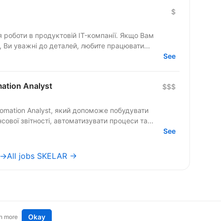
$
ля роботи в продуктовій IT-компанії. Якщо Вам
 Ви уважні до деталей, любите працювати...
See
mation Analyst
$$$
tomation Analyst, який допоможе побудувати
ової звітності, автоматизувати процеси та...
See
 →
All jobs SKELAR →
Okay
n more
t an idea
Remote tech jobs in Europe