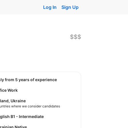
Log In
Sign Up
$$$
nly from 5 years of experience
fice Work
land, Ukraine
untries where we consider candidates
nglish B1 - Intermediate
krainian Native