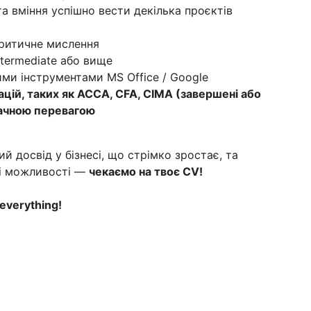
та вміння успішно вести декілька проєктів
критичне мислення
ntermediate або вище
ими інструментами MS Office / Google
ацій, таких як ACCA, CFA, CIMA (завершені або
начною перевагою
й досвід у бізнесі, що стрімко зростає, та
ні можливості —
чекаємо на твоє CV!
everything!