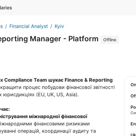
laries
es
Financial Analyst
Kyiv
eporting Manager - Platform
Offline
Tax Compliance Team шукає Finance & Reporting
O
окращити процес побудови фінансової звітності
 юрисдикціях (EU, UK, US, Asia).
Of
Po
чає:
Co
ністрування міжнародної фінансової
 міжнародними фінансовими ризиками
E
уванні операцій, координації аудиту та
U