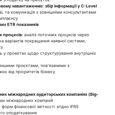
ковому навантаженню:
збір інформації у C-Level
&L та комунікація з зовнішніми консультантами
мплаєнсу
вих ETR показників
х процесів:
аналіз поточних процесів через
вка варіантів покращення наявної системи,
ку
ь у проектах щодо структурування внутрішніх
іншими проєктами, пов'язаними з
но від пріоритетів бізнесу
ідних міжнародних аудиторських компаніях (Big-
лах міжнародних компаній
 форм фінансової звітності згідно IFRS
ого оподаткування