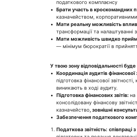
податкового комплаєнсу
Брати участь в кроскомандних 
казначейством, корпоративним
Мати реальну можливість вплив
трансформації та налаштуванні з
Мати можливість швидко прийма
— мінімум бюрократії в прийнят
У твою зону відповідальності буде
Координація аудитів фінансової з
підготовка фінансової звітності,
виникають в ході аудиту.
Підготовка фінансових звітів:
на
консолідовану фінансову звітні
казначейство
, зовнішні консульт
Забезпечення податкового комп
Податкова звітність:
співпраці 
підготовки та подання деклараці