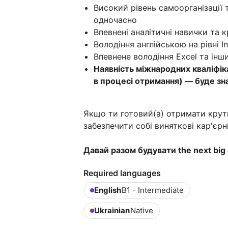
Високий рівень самоорганізації 
одночасно
Впевнені аналітичні навички та 
Володіння англійською на рівні I
Впевнене володіння Excel та інш
Наявність міжнародних кваліфік
в процесі отримання) — буде з
Якщо ти готовий(а) отримати крути
забезпечити собі виняткові кар'єр
Давай разом будувати the next big 
Required languages
English
B1 - Intermediate
Ukrainian
Native