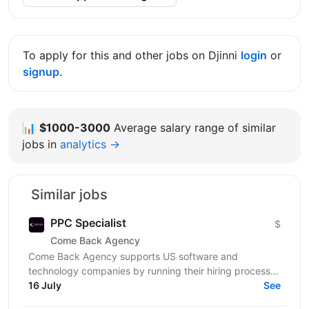
To apply for this and other jobs on Djinni
login
or
signup
.
📊
$1000-3000
Average salary range of similar
jobs in
analytics →
Similar jobs
PPC Specialist
$
Come Back Agency
Come Back Agency supports US software and
technology companies by running their hiring process.
We work with delivery and leadership teams to define
16 July
See
roles,...