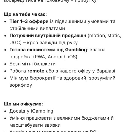
Що на тебе чекає:
Tier 1–3 оффери
із підвищеними умовами та
стабільними виплатами
Потужний внутрішній продакшн
(motion, static,
UGC) – крео завжди під руку
Готова екосистема під Gambling
: власна
розробка (PWA, Android, iOS)
Безлімітні бюджети
Робота
remote
або з нашого офісу у Варшаві
Мінімум бюрократії та здоровий, зрозумілий
воркфлоу
Що ми очікуємо:
Досвід у iGambling
Уміння працювати з великими бюджетами й
масштабувати зв’язки
Аналітичне мислення та фокус на ROI