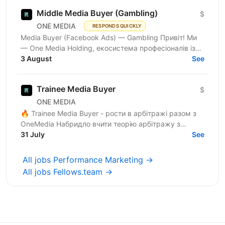
Middle Media Buyer (Gambling)
$
ONE MEDIA
RESPONDS QUICKLY
Media Buyer (Facebook Ads) — Gambling Привіт! Ми
— One Media Holding, екосистема професіоналів із
глибокою експертизою в digital-маркетингу та
3 August
See
арбітражі...
Trainee Media Buyer
$
ONE MEDIA
🔥 Trainee Media Buyer - рости в арбітражі разом з
OneMedia Набридло вчити теорію арбітражу з
ютубу? Хочеш вчитися на реальних бюджетах,
31 July
See
реальних кампаніях...
All jobs Performance Marketing →
All jobs Fellows.team →