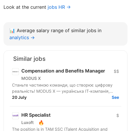
Look at the current
jobs HR →
📊
Average salary range of similar jobs in
analytics →
Similar jobs
Compensation and Benefits Manager
$$
MODUS X
Станьте частиною команди, що створює цифрову
реальність! MODUS X — українська ІТ-компанія,
команда 800+ досвідчених спеціалістів —
20 July
See
розширюємо горизонти...
HR Specialist
$
🔥
Luxoft
The position is in TAM SSC (Talent Acquisition and