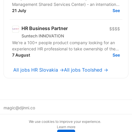
Management Shared Services Center) - an international
department responsible for supporting HR and...
21 July
See
HR Business Partner
$$$$
Suntech INNOVATION
We’re a 100+ people product company looking for an
experienced HR professional to take ownership of the
people function and help us scale...
7 August
See
All jobs HR Slovakia →
All jobs Toolshed →
magic@djinni.co
Terms of Use
We use cookies to improve your experience.
Suggest an idea
Learn more