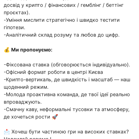
досвід у крипто / фінансових / гемблінг / беттінг
проєктах).
-Уміння мислити стратегічно і швидко тестити
гіпотези.
-Аналітичний склад розуму та любов до цифр.
💰 Ми пропонуємо:
-Фіксована ставка (обговорюється індивідуально).
-Офісний формат роботи в центрі Києва
-Крипто-вертикаль, де швидкість і масштаб — наш
щоденний режим.
-Молода проактивна команда, де твої ідеї реально
впроваджують.
-Смачну каву, неформальні тусовки та атмосферу,
де хочеться рости 🚀
📩 Хочеш бути частиною гри на високих ставках?
Надсилай резюме !