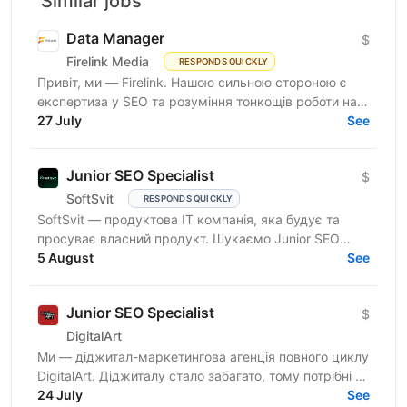
Similar jobs
Data Manager
$
Firelink Media
RESPONDS QUICKLY
Привіт, ми — Firelink. Нашою сильною стороною є
експертиза у SEO та розуміння тонкощів роботи на
різних ринках та нішах. Зараз ми шукаємо
27 July
See
помічника SEO —...
Junior SEO Specialist
$
SoftSvit
RESPONDS QUICKLY
SoftSvit — продуктова IT компанія, яка будує та
просуває власний продукт. Шукаємо Junior SEO
Specialist-а, який готовий розвиватись поруч із тими,
5 August
See
хто вже...
Junior SEO Specialist
$
DigitalArt
Ми — діджитал-маркетингова агенція повного циклу
DigitalArt. Діджиталу стало забагато, тому потрібні ті,
хто зробить діджитал мистецтвом, а ми – та сама...
24 July
See