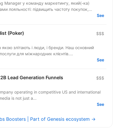
ng Manager у команду маркетингу, який(-ка)
ми лояльності: підвищить частоту покупок,...
See
ist (Poker)
$$$
 якою злітають і люди, і бренди. Наш основний
послуги для міжнародних клієнтів....
See
 B2B Lead Generation Funnels
$$$
pany operating in competitive US and international
edia is not just a...
See
obs Boosters | Part of Genesis ecosystem →