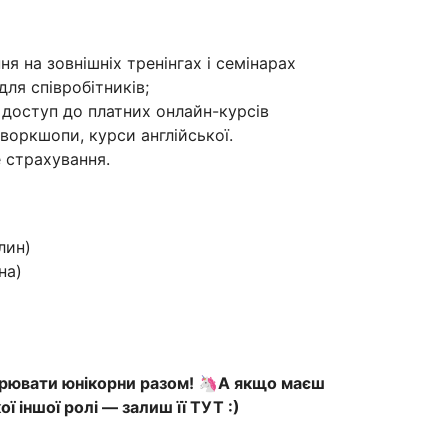
я на зовнішніх тренінгах і семінарах
для співробітників;
 доступ до платних онлайн-курсів
і воркшопи, курси англійської.
 страхування.
лин)
на)
орювати юнікорни разом! 🦄А якщо маєш
ї іншої ролі — залиш її ТУТ :)