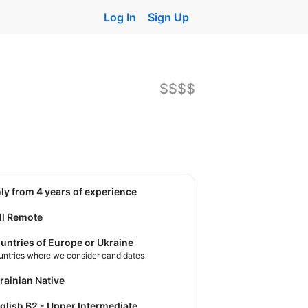
Log In
Sign Up
$$$$
nly from 4 years of experience
ll Remote
untries of Europe or Ukraine
untries where we consider candidates
krainian Native
nglish B2 - Upper Intermediate