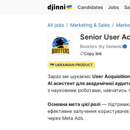
Candidates
Jobs
Sa
All jobs
Marketing & Sales
Marke
Senior User A
Boosters (by Genesis)
Copy link
🇺🇦 UKRAINIAN PRODUCT
Зараз ми шукаємо
User Acquisitio
AI асистент для академічної аудито
з науковими роботами, навчатись т
Основна мета цієї ролі
— підтримка
ефективне залучення користувачів п
через Meta Ads.