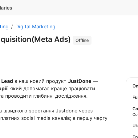
laries
ting
Digital Marketing
cquisition(Meta Ads)
Offline
n Lead
в наш новий продукт
JustDone
—
O
рії
, який допомагає краще працювати
а проводити глибинні дослідження.
Fu
Co
 швидкого зростання Justdone через
Co
латних social media каналів; в першу чергу
U
E