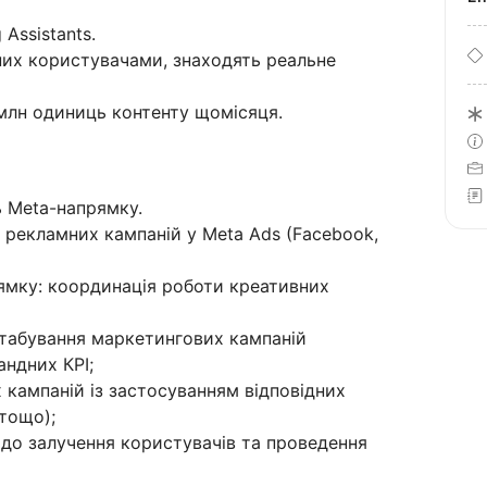
 Assistants.
них користувачами, знаходять реальне
млн одиниць контенту щомісяця.
ь Meta-напрямку.
й рекламних кампаній у Meta Ads (Facebook,
ямку: координація роботи креативних
штабування маркетингових кампаній
андних КРІ;
 кампаній із застосуванням відповідних
 тощо);
 до залучення користувачів та проведення