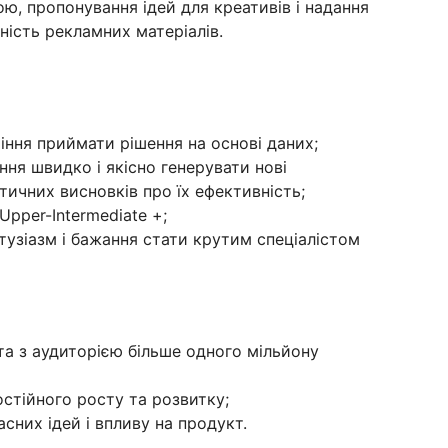
ю, пропонування ідей для креативів і надання
ність рекламних матеріалів.
міння приймати рішення на основі даних;
ня швидко і якісно генерувати нові
ітичних висновків про їх ефективність;
Upper-Intermediate +;
тузіазм і бажання стати крутим спеціалістом
та з аудиторією більше одного мільйону
стійного росту та розвитку;
сних ідей і впливу на продукт.